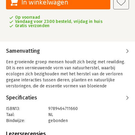
In winkelwagen
Op voorraad
Vandaag voor 23:00 besteld, vrijdag in huis
Gratis verzonden
Samenvatting
Een groeiende groep mensen houdt zich bezig met rewilding.
Dit is een vernieuwende vorm van natuurherstel, waarbij
ecologen zich bezighouden met het herstel van de verloren
gegane interacties tussen dieren, planten en natuurlijke
verstoringen, die de essentie vormen van bloeiende
ecosystemen. In Rewilding beschrijven de twee belangrijkste
Specificaties
wetenschappers op dit gebied, Paul Jepson en Cain Blythe, op
een toegankelijke manier de ecologische en historische
ISBN13:
9789464711660
achtergronden, geïllustreerd door prachtige natuurhistorische
Taal:
NL
beelden, gecombineerd met infographics en
Bindwijze:
gebonden
stroomdiagrammen.
Aantal pagina's:
224
Ze beantwoorden tevens vragen over de rol van megafauna bij
Uitgever:
Uitgeverij Noordboek
Lezersrecensies