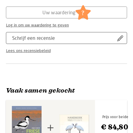
De auteurs werken en wonen in Friesland en zijn alle
Hoofdrubriek:
Flora en fauna
gepassioneerde vogelaars.
?
Uw waardering
Log in om uw waardering te geven
Schrijf een recensie
Lees ons recensiebeleid
Vaak samen gekocht
Prijs voor beide
€ 84,80