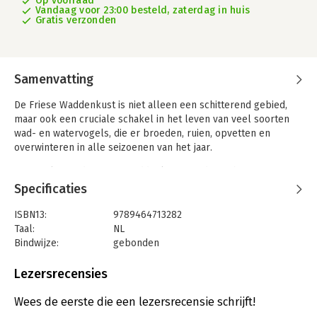
Op voorraad
Vandaag voor 23:00 besteld, zaterdag in huis
Gratis verzonden
Samenvatting
De Friese Waddenkust is niet alleen een schitterend gebied,
maar ook een cruciale schakel in het leven van veel soorten
wad- en watervogels, die er broeden, ruien, opvetten en
overwinteren in alle seizoenen van het jaar.
In 'Vogels van de Friese Waddenkust' wordt van bijna 200
soorten de ontwikkelingen van de afgelopen 50 jaar in beeld
Specificaties
gebracht. Het laat de gevolgen zien van klimaatveranderingen
en een breed scala aan nieuwe ontwikkelingen langs de kust,
ISBN13:
9789464713282
zoals dijkversterking, buitendijkse fietspaden en een nieuwe
Taal:
NL
plek voor verbeterde afvaart naar Ameland.
Bindwijze:
gebonden
Aantal pagina's:
400
Dit boek is een onmisbare informatiebron voor
Uitgever:
Uitgeverij Noordboek
Lezersrecensies
natuurliefhebbers en vogelaars, en alle inwoners en
Druk:
1
bezoekers van Noord-Nederland.
Verschijningsdatum:
27-2-2025
Wees de eerste die een lezersrecensie schrijft!