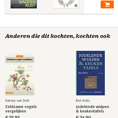
Anderen die dit kochten, kochten ook
Harvey van Diek
Ben Koks
Zeldzame vogels
Jodelende wulpen
vergelijken
& keukentafels
€ 32,95
€ 24,90