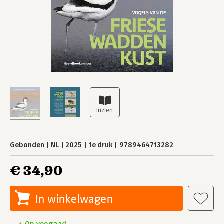
Gebonden
NL
2025
1e druk
9789464713282
€ 34,90
In winkelwagen