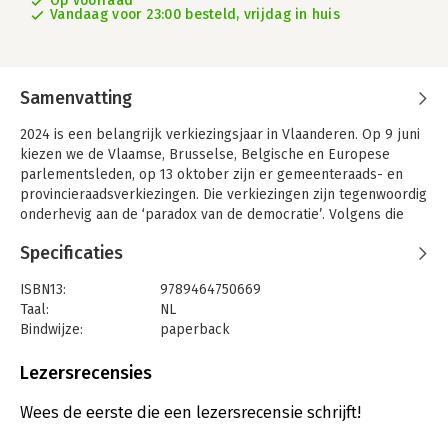
Op voorraad
Vandaag voor 23:00 besteld, vrijdag in huis
Samenvatting
2024 is een belangrijk verkiezingsjaar in Vlaanderen. Op 9 juni
kiezen we de Vlaamse, Brusselse, Belgische en Europese
parlementsleden, op 13 oktober zijn er gemeenteraads- en
provincieraadsverkiezingen. Die verkiezingen zijn tegenwoordig
onderhevig aan de ‘paradox van de democratie’. Volgens die
paradox heeft de politiek er in de loop van de tijden alles aan
Specificaties
gedaan om zoveel mogelijk burgers te laten participeren:
vrouwen zijn toegelaten in 1948, EU-burgers en migranten
ISBN13:
9789464750669
mogen stemmen, en in 2023 is de leeftijdsgrens zelfs verlaagd
Taal:
NL
tot 16 jaar, weliswaar alleen voor de Europese verkiezingen.
Bindwijze:
paperback
Maar nu de groep burgers die medezeggenschap heeft
Aantal pagina's:
206
gekregen zo groot mogelijk is geworden, dreigt de burger zelf
Uitgever:
Ertsberg
Lezersrecensies
af te haken, zelfs in een kiessysteem mét opkomstplicht.
Druk:
1
Bovendien verdwijnt in Vlaanderen die opkomstplicht in
Verschijningsdatum:
18-1-2024
Wees de eerste die een lezersrecensie schrijft!
oktober 2024 bij de lokale verkiezingen. Dat wordt wellicht het