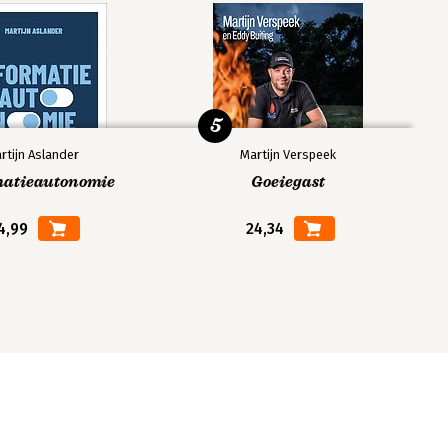
5
rtijn Aslander
Martijn Verspeek
matieautonomie
Goeiegast
4,99
24,34