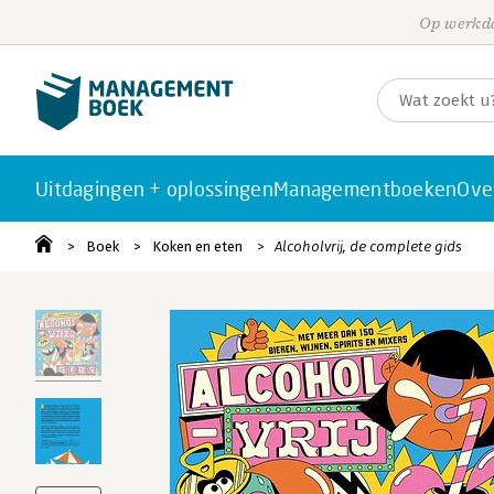
Op werkda
Uitdagingen + oplossingen
Managementboeken
Ove
Boek
Koken en eten
Alcoholvrij, de complete gids