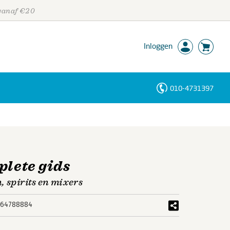
 vanaf €20
Inloggen
010-4731397
Personen
Trefwoorden
plete gids
, spirits en mixers
464788884