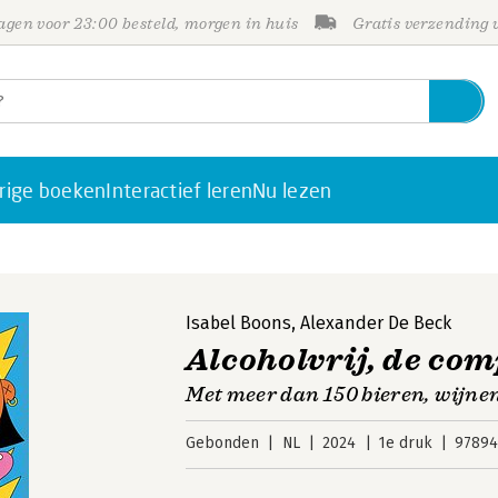
gen voor 23:00 besteld, morgen in huis
Gratis verzending
rige boeken
Interactief leren
Nu lezen
Isabel Boons
,
Alexander De Beck
Alcoholvrij, de com
Met meer dan 150 bieren, wijnen
Gebonden
NL
2024
1e druk
9789