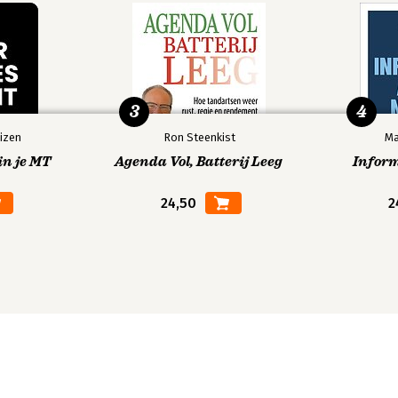
3
4
izen
Ron Steenkist
Ma
in je MT
Agenda Vol, Batterij Leeg
Infor
24,50
2