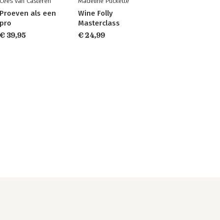
Cees van Casteren
Madeline Puckette
Proeven als een
Wine Folly
pro
Masterclass
€ 39,95
€ 24,99