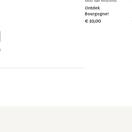
Gido Van Imschoot
Ontdek
Bourgogne!
€ 10,00
n