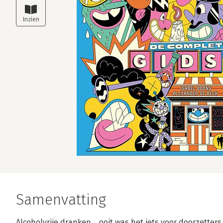
Samenvatting
Alcoholvrije dranken... ooit was het iets voor doorzetters