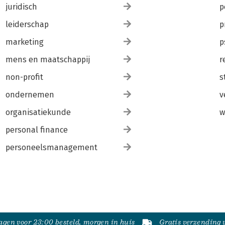
juridisch
p
leiderschap
p
marketing
p
mens en maatschappij
r
non-profit
s
ondernemen
v
organisatiekunde
w
personal finance
personeelsmanagement
gen voor 23:00 besteld, morgen in huis
Gratis verzending