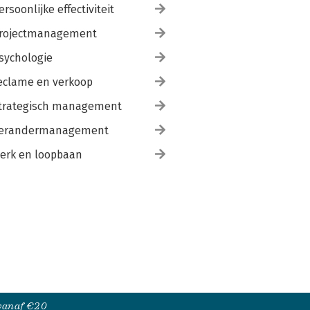
ersoonlijke effectiviteit
rojectmanagement
sychologie
eclame en verkoop
trategisch management
erandermanagement
erk en loopbaan
 vanaf €20