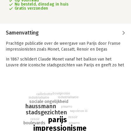
Op voorraad
Nu besteld, dinsdag in huis
Gratis verzonden
Samenvatting
Prachtige publicatie over de weergave van Parijs door Franse
impressionisten zoals Monet, Cassatt, Renoir en Degas
In 1867 schildert Claude Monet vanaf het balkon van het
Louvre drie iconische stadsgezichten van Parijs en geeft zo het
startschot voor het impressionisme. Naast een gedetailleerde
bespreking van deze drie bijzondere werken komen in dit
boek ook talrijke andere impressionistische schilderijen en
tekeningen aan bod.
bourgeoisie
caillebotte
industrialisatie
industrialisatie
Experts van toonaangevende musea uit de hele wereld laten
sociale ongelijkheid
zien hoe ook Paul Cézanne, Gustave Caillebotte, Mary Cassatt
haussmann
pissarro
en vele anderen een schitterend Parijs in volle transformatie
stadsgezichten
napoleon iii
verbeelden. Hun kunstwerken nemen ons mee naar de
renoir
parijs
renoir
geboorte van de Franse hoofdstad als moderne metropool. Zij
boulevards
pissarro
impressionisme
voeren ons langs gloednieuwe theaters, pas aangelegde