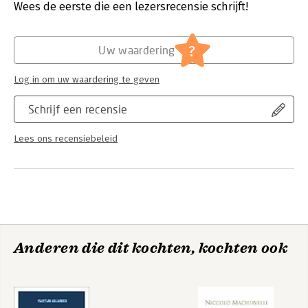
Verschijningsdatum:
31-5-2024
Wees de eerste die een lezersrecensie schrijft!
Hoofdrubriek:
Mens en maatschappij
,
Sport, hobby,
lifestyle
?
Uw waardering
Log in om uw waardering te geven
Schrijf een recensie
Lees ons recensiebeleid
Anderen die dit kochten, kochten ook