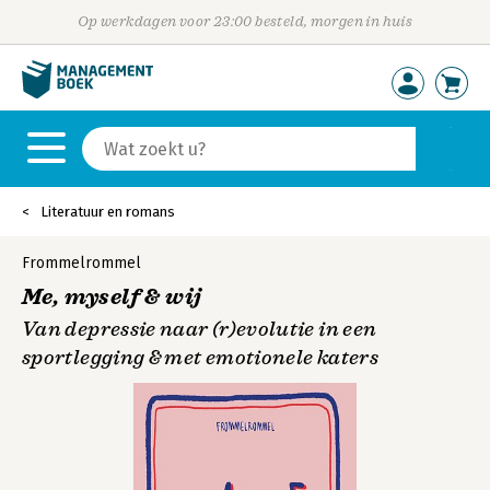
Op werkdagen voor 23:00 besteld, morgen in huis
Literatuur en romans
Frommelrommel
Me, myself & wij
Van depressie naar (r)evolutie in een
sportlegging & met emotionele katers