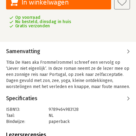
In winkelwagen
Op voorraad
Nu besteld, dinsdag in huis
Gratis verzonden
Samenvatting
Titia De Haes aka Frommelrommel schreef een vervolg op
‘Liever niet eigenlijk’. In deze roman neemt ze de lezer mee op
een zonnige reis naar Portugal, op zoek naar zelfacceptatie.
Dagen gevuld met zon, zee, yoga, kleine ontdekkingen,
worstelingen met het verleden en knappe, maar foute mannen.
Same old of blaast er een nieuwe wind door Frommels
Specificaties
chaotisch bestaan?
Op de yoga-retreat in Ericeira ontmoet ze een bende gekke
ISBN13:
9789464983128
vrouwen, de Sisterhood of the Traveling Yogapants, en Rosie.
Taal:
NL
Ze heeft gestoord lange, bruine benen, de perfecte beach
Bindwijze:
paperback
waves en de Birkenstocks die iedereen wil. Én ze heeft nog
Aantal pagina's:
208
eens diepgang ook! De perfecte vrouw. Irritant, dus. Of zouden
Uitgever:
Borgerhoff & Lamberigts
Lezersrecensies