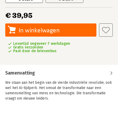
€ 39,95
In winkelwagen
Levertijd ongeveer 7 werkdagen
Gratis verzonden
Past door de brievenbus
Samenvatting
We staan aan het begin van de vierde industriële revolutie, ook
wel het AI-tijdperk. Het omvat de transformatie naar een
samensmelting van mens en technologie. Die transformatie
vraagt om nieuwe leiders.
Visionaire leiders durven te dromen over de kansen die
technologie biedt. Ze hebben niet altijd de antwoorden maar
kennen de kracht van het stellen van de juiste vragen.