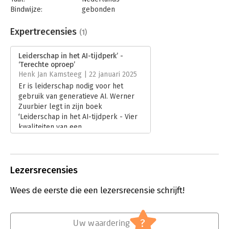
Bindwijze:
gebonden
Aantal pagina's:
139
Uitgever:
Werner Zuurbier (Brave New Books)
Expertrecensies
(1)
Druk:
2
Verschijningsdatum:
11-3-2025
Leiderschap in het AI-tijdperk’ -
‘Terechte oproep’
Hoofdrubriek:
Leiderschap
,
Strategisch management
Henk Jan Kamsteeg | 22 januari 2025
Er is leiderschap nodig voor het
gebruik van generatieve AI. Werner
Zuurbier legt in zijn boek
‘Leiderschap in het AI-tijdperk - Vier
kwaliteiten van een
transformationele leider’ uit waarom.
Lees verder
Lezersrecensies
Wees de eerste die een lezersrecensie schrijft!
?
Uw waardering