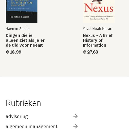
Haemin Sunim
Yuval Noah Harari
Dingen die je
Nexus - A Brief
alleen ziet als je er
History of
de tijd voor neemt
Information
Networks from the
€ 18,99
€ 27,63
Stone Age to AI
Rubrieken
advisering
algemeen management