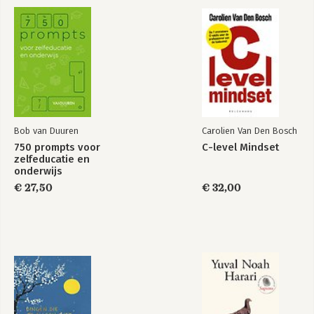
samensmelting van mens en 
technologie: visionair leiderschap, risico 
leiderschap, moreel leiderschap en 
cultureel leiderschap.

Cyber in the Board
Eerder schreef hij het boek 
Cyber In 
the Board – toezicht op digitale 
transformatie
 (2022) gericht op 
Bekijk alle boeken
toezichthouders en commissarissen die 
Bob van Duuren
Carolien Van Den Bosch
zich willen bekwamen in het stellen van 
750 prompts voor
C-level Mindset
de juiste vragen en het herkennen van 
zelfeducatie en
de juiste signalen voor succesvolle 
onderwijs
digitale vernieuwing.
€ 27,50
€ 32,00