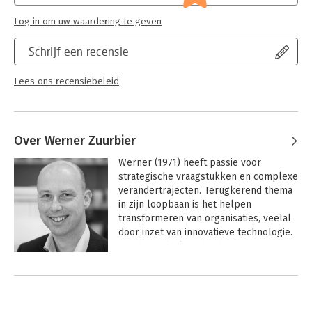
Log in om uw waardering te geven
Schrijf een recensie
Lees ons recensiebeleid
Over Werner Zuurbier
Werner (1971) heeft passie voor 
strategische vraagstukken en complexe 
verandertrajecten. Terugkerend thema 
in zijn loopbaan is het helpen 
transformeren van organisaties, veelal 
door inzet van innovatieve technologie. 
Daarbij onderkent hij de potentie en 
tevens de valkuilen van technische 
Andere boeken door Werner
innovaties.

Zuurbier
Na zijn studie startte hij een 