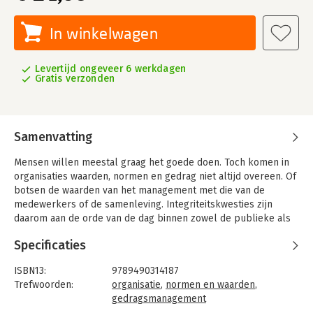
In winkelwagen
Levertijd ongeveer 6 werkdagen
Gratis verzonden
Samenvatting
Mensen willen meestal graag het goede doen. Toch komen in
organisaties waarden, normen en gedrag niet altijd overeen. Of
botsen de waarden van het management met die van de
medewerkers of de samenleving. Integriteitskwesties zijn
daarom aan de orde van de dag binnen zowel de publieke als
de private sector. Deze affaires kunnen doorgaans niet worden
Specificaties
afgedaan als incidenten, maar hebben dieper liggende
oorzaken. Daarbij gaat het zowel om de integriteit van
ISBN13:
9789490314187
bestuurders als om het besturen van integriteit binnen
Trefwoorden:
organisatie
,
normen en waarden
,
organisaties.
gedragsmanagement
Twaalf ervaren bestuurders reflecteren op hoe zij binnen de
Taal:
Nederlands