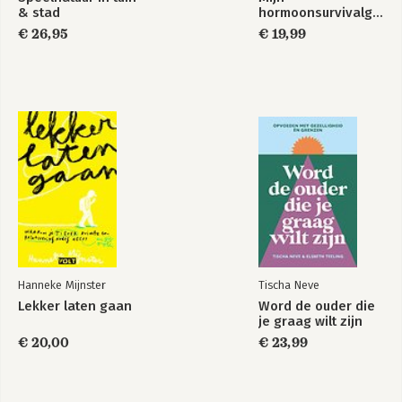
& stad
hormoonsurvivalgids
€ 26,95
€ 19,99
Hanneke Mijnster
Tischa Neve
Lekker laten gaan
Word de ouder die
je graag wilt zijn
€ 20,00
€ 23,99