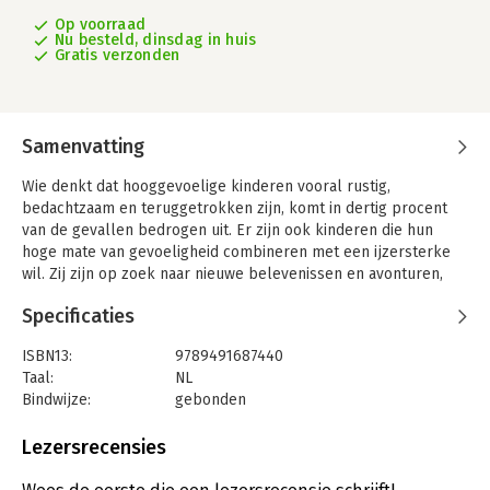
Op voorraad
Nu besteld, dinsdag in huis
Gratis verzonden
Samenvatting
Wie denkt dat hooggevoelige kinderen vooral rustig,
bedachtzaam en teruggetrokken zijn, komt in dertig procent
van de gevallen bedrogen uit. Er zijn ook kinderen die hun
hoge mate van gevoeligheid combineren met een ijzersterke
wil. Zij zijn op zoek naar nieuwe belevenissen en avonturen,
ook al druist dat vaak in tegen hun gevoelige inborst. Een
Specificaties
pittige combinatie, die geregeld leidt tot vurige uitbarstingen
bij kinderen en wanhoop bij ouders. Janneke van Olphen geeft
ISBN13:
9789491687440
ouders en andere opvoeders op zeer toegankelijke wijze
Taal:
NL
inzicht in de innerlijke wereld van deze categorie
Bindwijze:
gebonden
hooggevoeligen. Met dat inzicht zullen zij beter weten om te
Aantal pagina's:
130
gaan met de vurigheid van hun gevoelige kinderen. En dat zal
Uitgever:
Scrivo Media
Lezersrecensies
uiteindelijk het hele gezin ten goede komen.
Druk:
1
Janneke van Olphen is psycholoog en specialist in
Verschijningsdatum:
21-4-2017