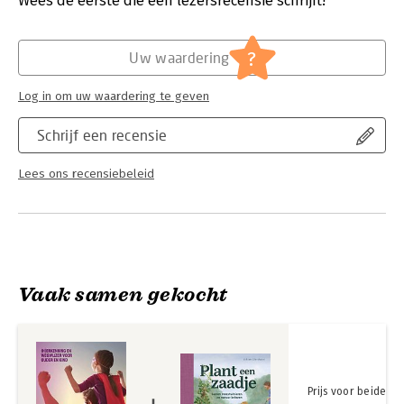
Wees de eerste die een lezersrecensie schrijft!
hooggevoeligheid. Zij was al eerder nauw betrokken bij het
boek 'Draakje vurig'.
Hoofdrubriek:
Gezondheid
?
Uw waardering
Log in om uw waardering te geven
Schrijf een recensie
Lees ons recensiebeleid
Vaak samen gekocht
Prijs voor beide