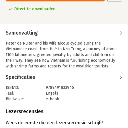
Direct te downloaden
Samenvatting
Peter de Ruiter and his wife Nicole cycled along the
Vietnamese coast, from Hué to Nha Trang, a journey of about
1100 kilometers, greeted jovially by adults and children on
their way. They see how Vietnam is flourishing economically
with shrimp farms and resorts for the wealthier tourists.
Traditions such as the elegant 'ao dai' dresses and the 'cyclo'
Specificaties
bicycle taxi still exist, but lead a languishing existence. Despite
having lived in a communist dictatorship for many years, the
ISBN13:
9789491833946
Vietnamese remain friendly and optimistic.
Taal:
Engels
In this travel report with more than 100 beautiful photos, Peter
Bindwijze:
e-book
de Ruiter gives a broad picture of the country in 2020 . He
Beveiliging:
none
compares Vietnam with 2002 when he first visited the country.
Bestandsformaat:
epub
Lezersrecensies
Aantal pagina's:
100
Uitgever:
PixelPerfect Publications
Wees de eerste die een lezersrecensie schrijft!
Verschijningsdatum:
18-6-2020