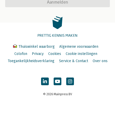
6.8 Vergunningenstelsel 181
Aanmelden
6.9 Interpretatie van open regels en beleidsregels 184
6.10 Per saldo meer waarde bij buitenplanse initiatieven 187
Literatuur en bronnen 191
Trefwoordenregister 197
PRETTIG KENNIS MAKEN
Thuiswinkel waarborg
Algemene voorwaarden
Colofon
Privacy
Cookies
Cookie instellingen
Toegankelijkheidsverklaring
Service & Contact
Over ons
© 2026 Mainpress BV