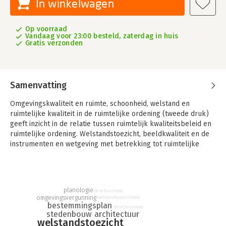
In winkelwagen
Op voorraad
Vandaag voor 23:00 besteld, zaterdag in huis
Gratis verzonden
Samenvatting
Omgevingskwaliteit en ruimte, schoonheid, welstand en
ruimtelijke kwaliteit in de ruimtelijke ordening (tweede druk)
geeft inzicht in de relatie tussen ruimtelijk kwaliteitsbeleid en
ruimtelijke ordening. Welstandstoezicht, beeldkwaliteit en de
instrumenten en wetgeving met betrekking tot ruimtelijke
kwaliteit in bredere zin komen aan de orde.
Nu de Omgevingswet volledig is vastgesteld en de contouren
van de uitvoeringsbesluiten bekend zijn, wordt in de tweede
planologie
druk van Omgevingskwaliteit en ruimte meer aandacht besteed
structuurvisie
omgevingsvergunning
welstandscommissie
aan de veranderingen die de wet brengt voor het ruimtelijk
bestemmingsplan
structuurvisie
kwaliteitsbeleid en de ruimtelijke kwaliteitsadvisering. Zo zijn
stedenbouw
architectuur
welstandstoezicht
de in de eerste druk opgestelde drie pijlers van het ruimtelijk