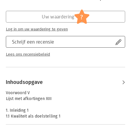
Hoofdrubriek:
Juridisch
Jongbloed:
Ruimtelijk bestuursrecht / ruimtelijk
?
Uw waardering
ordeningsrecht algemeen
Log in om uw waardering te geven
Schrijf een recensie
Lees ons recensiebeleid
Inhoudsopgave
Voorwoord V
Lijst met afkortingen XIII
1. Inleiding 1
1.1 Kwaliteit als doelstelling 1
1.2 Leeswijzer 2
1.3 Bouwkunst 5