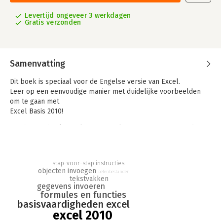
Levertijd ongeveer 3 werkdagen
Gratis verzonden
Samenvatting
Dit boek is speciaal voor de Engelse versie van Excel.
Leer op een eenvoudige manier met duidelijke voorbeelden
om te gaan met
Excel Basis 2010!
Met het Lesboek Excel Basis 2010 leert u op een eenvoudige
manier om te gaan met het programma. Leer hoe u snel
gegevens kunt invoeren en ordenen. Hoe u deze gegevens op
een aantrekkelijke wijze kunt opmaken, hoe u eenvoudige
stap-voor-stap instructies
formules en functies maakt en professionele grafieken
objecten invoegen
oefenbestanden
creëert.
tekstvakken
gegevens invoeren
formules en functies
Leer Objecten in te voegen en tekstvakken te maken.
basisvaardigheden excel
In dit boek worden deze onderwerpen en diverse andere
excel 2010
functies van Excel aan de hand van praktische voorbeelden