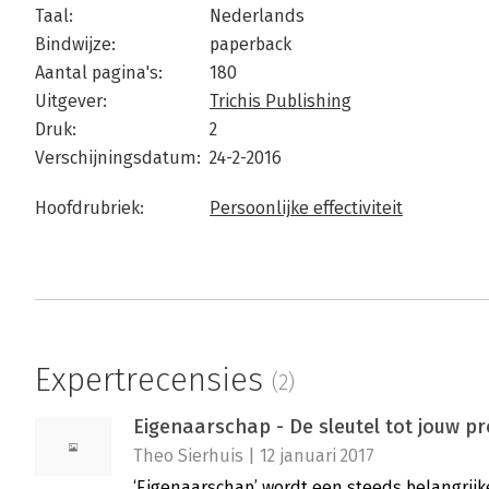
Taal:
Nederlands
Bindwijze:
paperback
Aantal pagina's:
180
Uitgever:
Trichis Publishing
Druk:
2
Verschijningsdatum:
24-2-2016
Hoofdrubriek:
Persoonlijke effectiviteit
Expertrecensies
(2)
Eigenaarschap - De sleutel tot jouw p
Theo Sierhuis | 12 januari 2017
‘Eigenaarschap’ wordt een steeds belangrijk