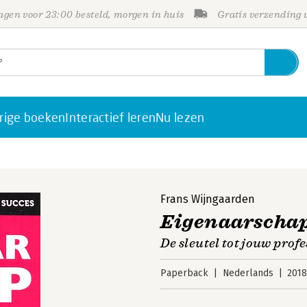
gen voor 23:00 besteld, morgen in huis
Gratis verzending
rige boeken
Interactief leren
Nu lezen
Frans Wijngaarden
Eigenaarscha
De sleutel tot jouw prof
Paperback
Nederlands
201