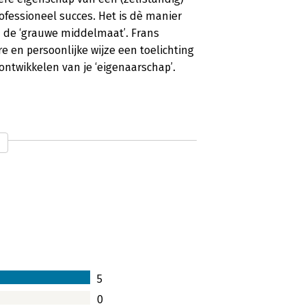
ofessioneel succes. Het is dè manier
n de ‘grauwe middelmaat’. Frans
e en persoonlijke wijze een toelichting
ontwikkelen van je ‘eigenaarschap’.
cces
succes. Wie wil dat nou niet? In een
elfsturend willen en/of moeten werken
lf eigenaarschap te nemen.
5
0