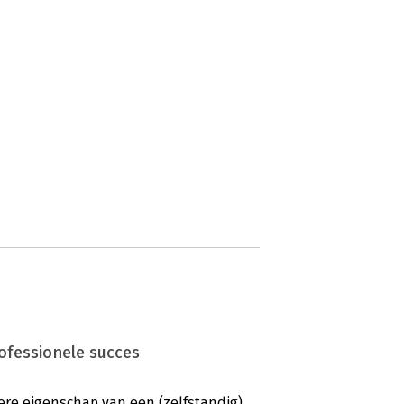
rofessionele succes
ere eigenschap van een (zelfstandig)