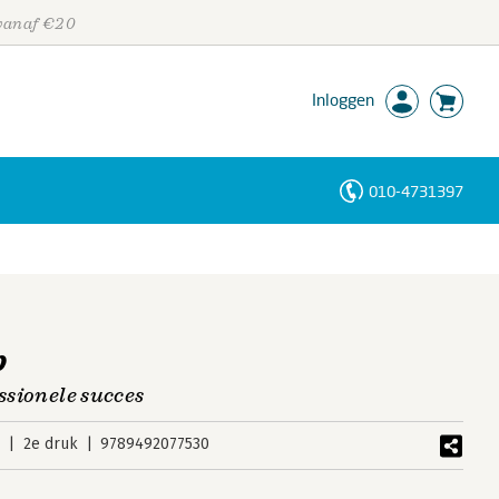
 vanaf €20
Inloggen
010-4731397
Personen
Trefwoorden
p
essionele succes
8
2e druk
9789492077530