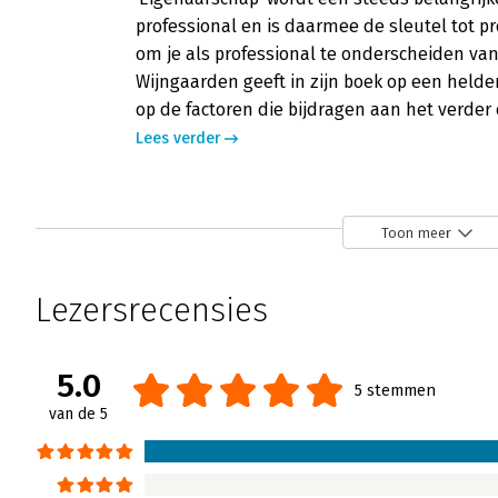
professional en is daarmee de sleutel tot pr
om je als professional te onderscheiden va
Wijngaarden geeft in zijn boek op een helder
op de factoren die bijdragen aan het verder 
Lees verder
Eigenaarschap - De sleutel tot jouw su
Toon meer
Annett Keizer | 6 december 2016
Eigenaarschap als motor voor professioneel 
Lezersrecensies
wereld waar professionals zelfstandig en z
biedt dit boek praktische handvatten om ze
Lees verder
5.0
5 stemmen
van de 5