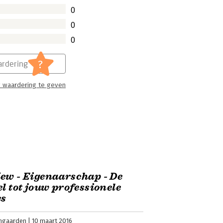
0
0
0
?
rdering
 waardering te geven
ew - Eigenaarschap - De
el tot jouw professionele
es
jngaarden
10 maart 2016