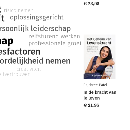
€ 23,95
g
risico nemen
it
oplossingsgericht
rsoonlijk leiderschap
zelfsturend werken
hap
professionele groei
esfactoren
ordelijkheid nemen
creativiteit
elfvertrouwen
Rajshree Patel
In de kracht van
je leven
€ 21,95