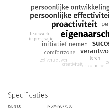
persoonlijke ontwikkelin
persoonlijke effectivite
proactiviteit
pe
eigenaarsc
teamwerk
improvisatie
succ
initiatief nemen
verantwo
comfortzone
leren
zelfvertrouwen
z
creativiteit
risico nemen
Specificaties
ISBN13:
9789492077530