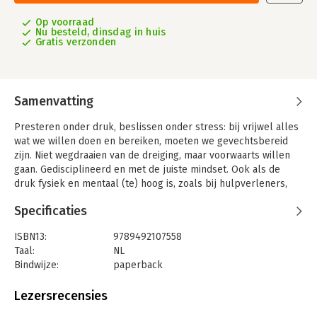
Op voorraad
Nu besteld, dinsdag in huis
Gratis verzonden
Samenvatting
Presteren onder druk, beslissen onder stress: bij vrijwel alles
wat we willen doen en bereiken, moeten we gevechtsbereid
zijn. Niet wegdraaien van de dreiging, maar voorwaarts willen
gaan. Gedisciplineerd en met de juiste mindset. Ook als de
druk fysiek en mentaal (te) hoog is, zoals bij hulpverleners,
mensen achter het uniform? Juist dan! Gevechtsbereid is
Specificaties
weerbaarheid.
‘First Responder’ Renaldo Ishaak vertelt eerlijk, herkenbaar en
ISBN13:
9789492107558
confronterend over zijn ervaringen als mens en marechaussee.
Taal:
NL
Over de mentale strijd die hij, gediagnosticeerd met PTSS, zo
Bindwijze:
paperback
vaak met zichzelf en zijn omgeving voert. En over de kracht en
Aantal pagina's:
176
kennis die juist hij en vele anderen kunnen halen uit hun
Uitgever:
Uitgeverij Kompas B.V.
Lezersrecensies
heftige ervaringen en de impact hiervan. Niet
Druk:
1