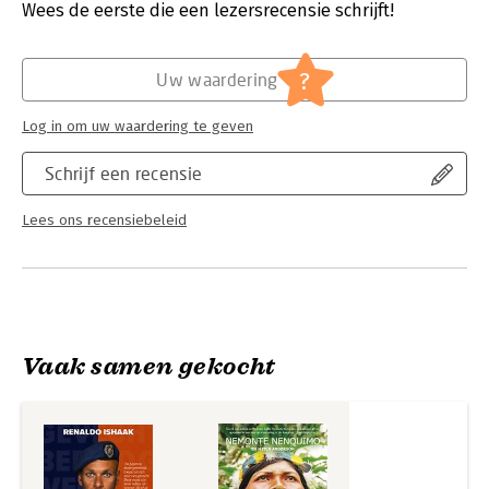
wetenschappelijk, wel door duizenden doorleefd. Zijn
Verschijningsdatum:
10-10-2024
Wees de eerste die een lezersrecensie schrijft!
boodschap: vecht niet terug, vecht voorwaarts!
Hoofdrubriek:
Literatuur en romans
?
Uw waardering
Log in om uw waardering te geven
Schrijf een recensie
Lees ons recensiebeleid
Vaak samen gekocht