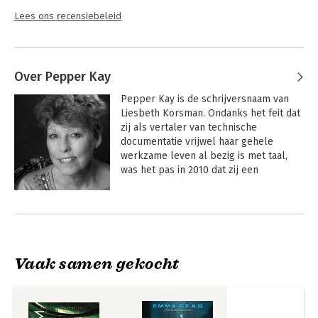
Lees ons recensiebeleid
Over Pepper Kay
Pepper Kay is de schrijversnaam van 
Liesbeth Korsman. Ondanks het feit dat 
zij als vertaler van technische 
documentatie vrijwel haar gehele 
werkzame leven al bezig is met taal, 
was het pas in 2010 dat zij een 
onvermoede liefde voor het schrijven 
van verhalen ontdekte. Inmiddels heeft 
Pepper vijf boeken op haar naam staan. 

Vier daarvan maken deel uit van de SF-
serie over interstellair privédetective 
Vaak samen gekocht
Kit Guardner: Slangenkuil, ID-crisis, 
Vuurstorm en het nieuwe Doodvonnis. 
Daarnaast laat zij met haar boek 
Drakenbloed zien dat zij ook een 