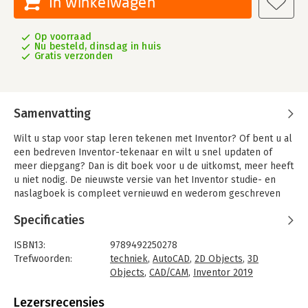
In winkelwagen
Op voorraad
Nu besteld, dinsdag in huis
Gratis verzonden
Samenvatting
Wilt u stap voor stap leren tekenen met Inventor? Of bent u al
een bedreven Inventor-tekenaar en wilt u snel updaten of
meer diepgang? Dan is dit boek voor u de uitkomst, meer heeft
u niet nodig. De nieuwste versie van het Inventor studie- en
naslagboek is compleet vernieuwd en wederom geschreven
door de bekende auteur Ir. R. Boeklagen.
Specificaties
Door de sterke mix van theorie, geleide instructie en
oefeningen is het boek ideaal zelfstudiemateriaal. Het boek
ISBN13:
9789492250278
leert u stapsgewijs alle tekentechnieken en bevat onmisbare
Trefwoorden:
techniek
,
AutoCAD
,
2D Objects
,
3D
achtergrondinformatie. Naast de toepassing van Inventor legt
Objects
,
CAD/CAM
,
Inventor 2019
het boek ook de nadruk op de tekenregels en moderne
Taal:
Nederlands
ontwerptechnieken als skeletmodellering waarmee u sneller
Bindwijze:
gebonden
Lezersrecensies