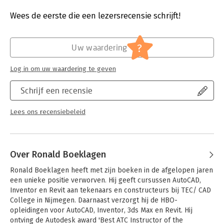
ontwerpt.
Aantal pagina's:
1816
Uitgever:
TEC/CAD college
Wees de eerste die een lezersrecensie schrijft!
Het boek is opgebouwd uit tien delen:
Druk:
1
- Deel 1. Inventor in vogelvlucht, Projecten
Verschijningsdatum:
21-8-2018
- Deel 2. Schets (Eng.: sketch)
?
Uw waardering
- Deel 3. 3D Vorm (Eng.: feature), met bv kunststoffen
Hoofdrubriek:
IT-management / ICT
- Deel 4. 2D Tekening (Eng.: drawing)
Serie:
Computer Ondersteund Ontwerpen
Log in om uw waardering te geven
- Deel 5. Uitwisselen
- Deel 6. Samenstelling (Eng.: assembly), met o.a. Lassen,
Schrijf een recensie
Frames en Lay-outs
- Deel 7. Plaatwerk (Eng.: sheet metal)
- Deel 8. Ontwerpen, Excel, iLogic (geheel vernieuwd!) en
Lees ons recensiebeleid
Design Accelerator
- Deel 9. Eindige Elementen Berekeningen (Eng.: FEA) en
Dynamische simulaties
- Deel 10. Diversen: Inventor Studio, Puntenwolk, 3D-Printen en
Over Ronald Boeklagen
CAM, Shape Generator, Vault en de Installatie
Ronald Boeklagen heeft met zijn boeken in de afgelopen jaren 
Verschillende hoofdstukken zijn gegroepeerd in reeksen. Zo is
een unieke positie verworven. Hij geeft cursussen AutoCAD, 
er de Variantenreeks voor klantspecifiek ontwerpen en de
Inventor en Revit aan tekenaars en constructeurs bij TEC/ CAD 
Skeletreeks voor innovatief ontwerpen. De nieuwe
College in Nijmegen. Daarnaast verzorgt hij de HBO-
mogelijkheden van de laatste versies staan apart aangegeven
opleidingen voor AutoCAD, Inventor, 3ds Max en Revit. Hij 
voor gebruikers die alleen willen updaten.
ontving de Autodesk award 'Best ATC Instructor of the 