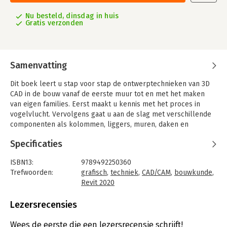
Nu besteld, dinsdag in huis
Gratis verzonden
Samenvatting
Dit boek leert u stap voor stap de ontwerptechnieken van 3D
CAD in de bouw vanaf de eerste muur tot en met het maken
van eigen families. Eerst maakt u kennis met het proces in
vogelvlucht. Vervolgens gaat u aan de slag met verschillende
componenten als kolommen, liggers, muren, daken en
trappen. Ook leert u uw eigen componenten aan te maken.
Specificaties
Daarna komt BIM aan bod met ruimtes, samenwerken, BIM
basis ILS en het NL-SfB-afsprakenstelsel. De hoofdstukken
ISBN13:
9789492250360
over installatietechniek zijn in dit boek flink uitgebreid. Alle
Trefwoorden:
grafisch
,
techniek
,
CAD/CAM
,
bouwkunde
,
lessen zijn geschreven in een prettig leesbare stijl, met veel
Revit 2020
voorbeelden geïllustreerd en bevatten veel oefeningen.
Taal:
Nederlands
Bindwijze:
gebonden
Lezersrecensies
De van oorsprong Nederlandse teksten, tekennormen en
Aantal pagina's:
1504
regels uit het bouwbesluit zorgen ervoor dat u de juiste kennis
Uitgever:
TEC/CAD college
Wees de eerste die een lezersrecensie schrijft!