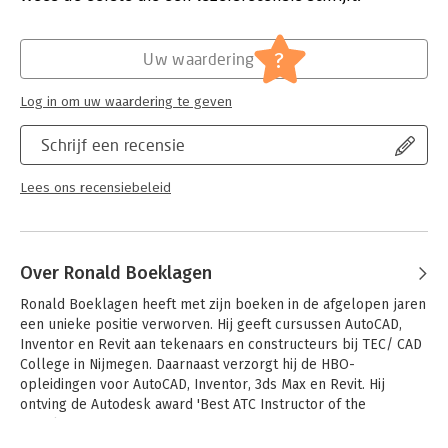
opdoet volgens de Nederlandse bouwafspraken. Door de
Druk:
1
combinatie van theorie, geleide instructie en oefeningen leent
Verschijningsdatum:
21-11-2019
het boek zich uitstekend voor zelfstudie.
?
Uw waardering
Hoofdrubriek:
IT-management / ICT
Op de site van de uitgever vindt u onder andere gratis
instructiefilmpjes over de opgaven. Verder kunt u gratis
Log in om uw waardering te geven
symbolen en families downloaden. Ideale ondersteuning dus
voor de zelfstandige Revit-student.
Schrijf een recensie
Dit boek leert u stap voor stap alle ontwerptechnieken met
Revit 2020.
Lees ons recensiebeleid
Het is Nederlandstalig en gebruikt Nederlandse afspraken.
- Nederlandse tekst
- Nederlandse tekennormen
Over Ronald Boeklagen
- Beginnende gebruiker
- Gevorderde gebruiker
Ronald Boeklagen heeft met zijn boeken in de afgelopen jaren 
- Uitgewerkte opgaven op cadcollege.nl
een unieke positie verworven. Hij geeft cursussen AutoCAD, 
- CADCollege Tools op cadcollege.nl
Inventor en Revit aan tekenaars en constructeurs bij TEC/ CAD 
- Ook voor Revit LT-gebruikers (gemarkeerd)
College in Nijmegen. Daarnaast verzorgt hij de HBO-
- Voor Windows
opleidingen voor AutoCAD, Inventor, 3ds Max en Revit. Hij 
ontving de Autodesk award 'Best ATC Instructor of the 
Benelux'.