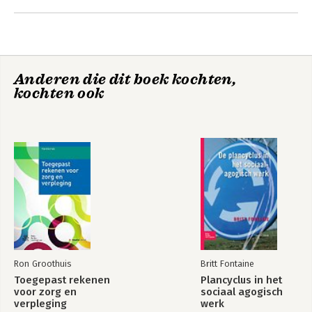
Andere boeken door Ronald
Boeklagen
Anderen die dit boek kochten,
kochten ook
Basisboek AutoCAD
AutoCAD 2021 -
2026
Computer
Ondersteund
Ontwerpen
Ron Groothuis
Britt Fontaine
Toegepast rekenen
Plancyclus in het
voor zorg en
sociaal agogisch
verpleging
werk