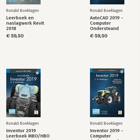
31 BIM Informatieniveau LOD 1267
32 Samenwerken 2, Werksets 1287
Ronald Boeklagen
Ronald Boeklagen
33 Verbouwen en opties 1309
Leerboek en
AutoCAD 2019 -
naslagwerk Revit
Computer
Deel 6 Volumemodel en Standaard families
2018
Ondersteund
34 Volumemodel 1345
Ontwerpen
€ 59,50
€ 59,50
35 Laadbare familie in vogelvlucht 1373
36 Laadbare familie in diepgang 1403
37 Muurdoorbrekingen 1469
38 Symbolen plattegrond 1499
Deel 7 Aanpassen
39 Patronen 1523
40 Dynamo Inleiding 1555
Deel 8 Diversen
41 Installatie Revit 1585
Index met Engelse commandonamen 1605
Ronald Boeklagen
Ronald Boeklagen
Inventor 2019
Inventor 2019 -
Leerboek MBO/HBO
Computer