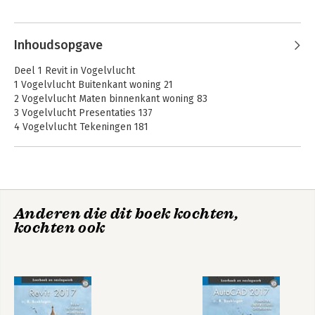
Andere boeken door Ronald
Boeklagen
Inhoudsopgave
Deel 1 Revit in Vogelvlucht
1 Vogelvlucht Buitenkant woning 21
2 Vogelvlucht Maten binnenkant woning 83
3 Vogelvlucht Presentaties 137
4 Vogelvlucht Tekeningen 181
5 Vogelvlucht Aanpassingen 259
6 Vogelvlucht Installatie en constructie 293
Deel 2 2D Tekenen
7 Toevoegen 331
Anderen die dit boek kochten,
8 Veranderen 359
Basisboek AutoCAD
AutoCAD 2021 -
kochten ook
2026
Computer
Deel 3 Systeemfamilies
Ondersteund
Ontwerpen
9 Inleiding modelleren 393
10 Template 413
11 Kolommen en balken 489
12 Staalbouw 527
13 Betonnen kolomskelet 585