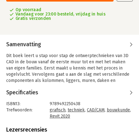
Op voorraad
Vandaag voor 23:00 besteld, vrijdag in huis
Gratis verzonden
Samenvatting
Dit boek leert u stap voor stap de ontwerptechnieken van 3D
CAD in de bouw vanaf de eerste muur tot en met het maken
van eigen families. Eerst maakt u kennis met het proces in
vogelvlucht. Vervolgens gaat u aan de slag met verschillende
componenten als kolommen, liggers, muren, daken en
trappen. Ook leert u uw eigen componenten aan te maken.
Specificaties
Daarna komt BIM aan bod met ruimtes, samenwerken, BIM
basis ILS en het NL-SfB-afsprakenstelsel. De hoofdstukken
ISBN13:
9789492250438
over installatietechniek zijn in dit boek flink uitgebreid. Alle
Trefwoorden:
grafisch
,
techniek
,
CAD/CAM
,
bouwkunde
,
lessen zijn geschreven in een prettig leesbare stijl, met veel
Revit 2020
voorbeelden geïllustreerd en bevatten veel oefeningen.
Taal:
Nederlands
Bindwijze:
gebonden
Lezersrecensies
De van oorsprong Nederlandse teksten, tekennormen en
Aantal pagina's:
1500
regels uit het bouwbesluit zorgen ervoor dat u de juiste kennis