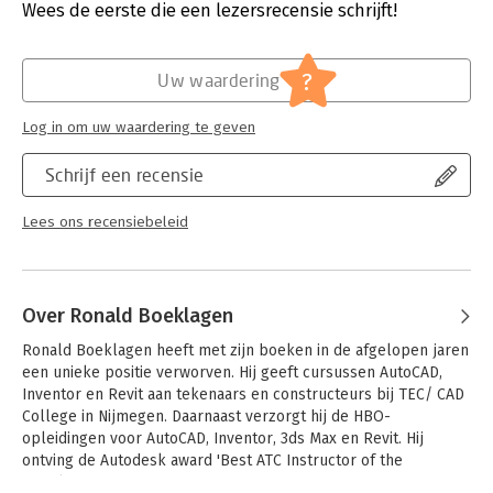
Uitgever:
TEC/CAD college
Wees de eerste die een lezersrecensie schrijft!
opdoet volgens de Nederlandse bouwafspraken. Door de
Druk:
1
combinatie van theorie, geleide instructie en oefeningen leent
Verschijningsdatum:
28-10-2020
het boek zich uitstekend voor zelfstudie.
?
Uw waardering
Hoofdrubriek:
IT-management / ICT
Op de site van de uitgever vindt u onder andere gratis
instructiefilmpjes over de opgaven. Verder kunt u gratis
Log in om uw waardering te geven
symbolen en families downloaden. Ideale ondersteuning dus
voor de zelfstandige Revit-student.
Schrijf een recensie
Dit boek leert u stap voor stap alle ontwerptechnieken met
Revit 2021.
Lees ons recensiebeleid
Het is Nederlandstalig en gebruikt Nederlandse afspraken.
- Nederlandse tekst
- Nederlandse tekennormen
Over Ronald Boeklagen
- Beginnende gebruiker
- Gevorderde gebruiker
Ronald Boeklagen heeft met zijn boeken in de afgelopen jaren 
- Uitgewerkte opgaven op cadcollege.nl
een unieke positie verworven. Hij geeft cursussen AutoCAD, 
- CADCollege Tools op cadcollege.nl
Inventor en Revit aan tekenaars en constructeurs bij TEC/ CAD 
- Ook voor Revit LT-gebruikers (gemarkeerd)
College in Nijmegen. Daarnaast verzorgt hij de HBO-
- Voor Windows
opleidingen voor AutoCAD, Inventor, 3ds Max en Revit. Hij 
ontving de Autodesk award 'Best ATC Instructor of the 
Benelux'.