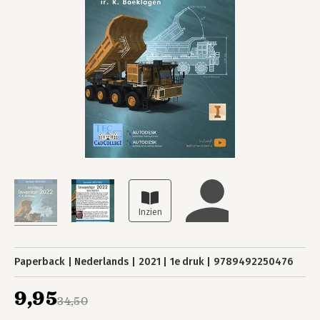
Paperback
Nederlands
2021
1e druk
9789492250476
9,95
34,50