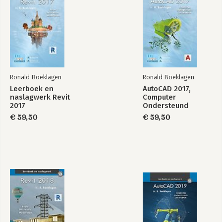
Ronald Boeklagen
Ronald Boeklagen
Leerboek en
AutoCAD 2017,
naslagwerk Revit
Computer
2017
Ondersteund
Basisboek Revit
Revit 2025
Ontwerpen
2026
€ 59,50
€ 59,50
Bekijk alle boeken