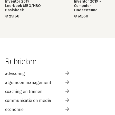
Inventor 2019
Inventor 2019 -
Leerboek MBO/HBO
Computer
Basisboek
Ondersteund
Ontwerpen
€ 29,50
€ 59,50
Rubrieken
advisering
algemeen management
coaching en trainen
communicatie en media
economie