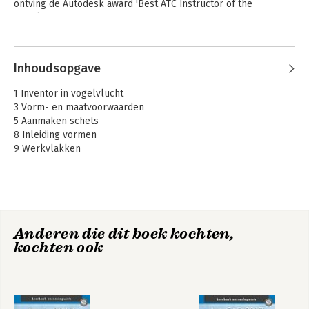
Nederlandse tekennormen.
ontving de Autodesk award 'Best ATC Instructor of the 
- Nederlandse tekst
Benelux'.
- Nederlandse tekennormen
- Beginnende gebruiker
Andere boeken door Ronald
- Voor Windows
Boeklagen
Inhoudsopgave
- Uitgewerkte opgaven op CADCollege.nl
- CADCollege Tools op CADCollege.nl
1 Inventor in vogelvlucht
3 Vorm- en maatvoorwaarden
5 Aanmaken schets
8 Inleiding vormen
9 Werkvlakken
10 Contourvormen
11 Bewerkingsvormen 1
19 2D tekeningen
22 Samenstelling
25 Skeletmodel 1
Anderen die dit boek kochten,
27 Lassamenstelling
Basisboek AutoCAD
AutoCAD 2021 -
kochten ook
28 Machineframe
2026
Computer
33 Plaatwerk in vogelvlucht
Ondersteund
Ontwerpen
60 Installatie
Index