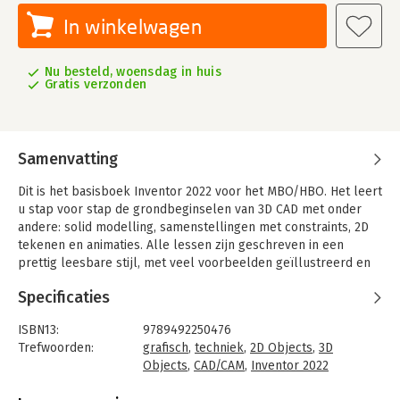
In winkelwagen
Nu besteld, woensdag in huis
Gratis verzonden
Samenvatting
Dit is het basisboek Inventor 2022 voor het MBO/HBO. Het leert
u stap voor stap de grondbeginselen van 3D CAD met onder
andere: solid modelling, samenstellingen met constraints, 2D
tekenen en animaties. Alle lessen zijn geschreven in een
prettig leesbare stijl, met veel voorbeelden geïllustreerd en
bevatten veel oefeningen. De van oorsprong Nederlandse
Specificaties
teksten en tekennormen zorgen ervoor dat u de juiste kennis
opdoet (tekenregels volgens NEN, millimeters, ISO en DIN
ISBN13:
9789492250476
bibliotheek, de juiste projectiemethode). Door de combinatie
Trefwoorden:
grafisch
,
techniek
,
2D Objects
,
3D
van theorie, geleide instructie en oefeningen leent het boek
Objects
,
CAD/CAM
,
Inventor 2022
zich uitstekend voor zelfstudie.
Taal:
Nederlands