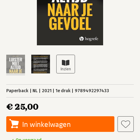
Paperback
NL
2021
1e druk
9789492297433
€ 25,00
In winkelwagen