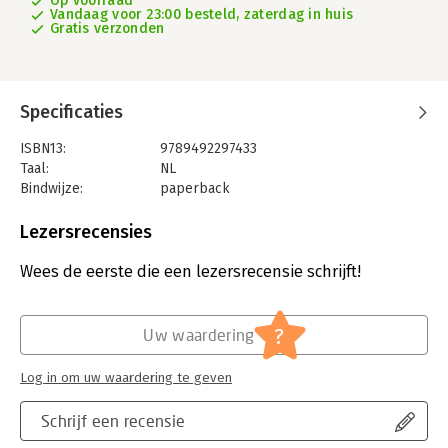
Op voorraad
Vandaag voor 23:00 besteld, zaterdag in huis
Gratis verzonden
Specificaties
ISBN13:
9789492297433
Taal:
NL
Bindwijze:
paperback
Aantal pagina's:
192
Uitgever:
Hogrefe Uitgevers BV
Lezersrecensies
Druk:
1
Verschijningsdatum:
4-2-2021
Wees de eerste die een lezersrecensie schrijft!
Hoofdrubriek:
Psychologie
?
Uw waardering
Log in om uw waardering te geven
Schrijf een recensie