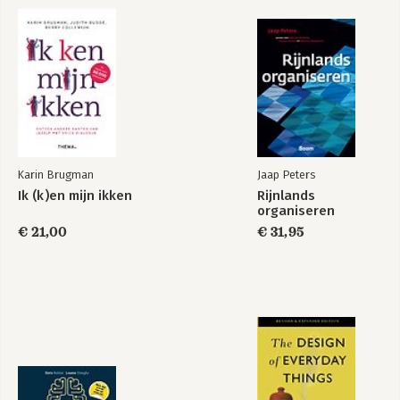
De fontein, vind je
De fontein, maak
plek
wijze keuzes
Karin Brugman
Jaap Peters
Ik (k)en mijn ikken
Rijnlands
organiseren
€ 21,00
€ 31,95
The Fountain, find
De fontein, vier je
your place
leven