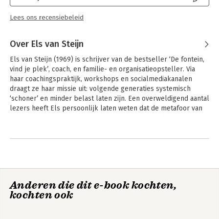
Lees ons recensiebeleid
Over Els van Steijn
Els van Steijn (1969) is schrijver van de bestseller ‘De fontein, 
vind je plek’, coach, en familie- en organisatieopsteller. Via 
haar coachingspraktijk, workshops en socialmediakanalen 
draagt ze haar missie uit: volgende generaties systemisch 
‘schoner’ en minder belast laten zijn. Een overweldigend aantal 
lezers heeft Els persoonlijk laten weten dat de metafoor van 
de fontein een positief effect op hen heeft gehad en nog 
dagelijks doorwerkt in gunstige zin.
Andere boeken door Els van Steijn
Anderen die dit e-book kochten,
kochten ook