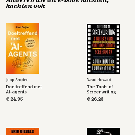
Anderen die dit e-book kochten,
kochten ook
Hoog spel
Hoog spel
Bekijk alle boeken
Joop Snijder
David Howard
Doeltreffend met
The Tools of
AI-agents
Screenwriting
€ 24,95
€ 26,23