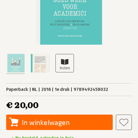
Paperback
NL
2016
1e druk
9789492458032
€ 20,00
In winkelwagen