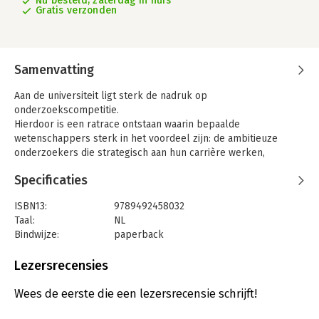
Nu besteld, zaterdag in huis
Gratis verzonden
Samenvatting
Aan de universiteit ligt sterk de nadruk op
onderzoekscompetitie.
Hierdoor is een ratrace ontstaan waarin bepaalde
wetenschappers sterk in het voordeel zijn: de ambitieuze
onderzoekers die strategisch aan hun carrière werken,
voornamelijk met hun eigen 'papers' bezig zijn en relatief
Specificaties
weinig voor hun collega's doen. Ze hechten zich nauwelijks aan
de gemeenschap waarvan ze deel uitmaken, laat staan dat ze
ISBN13:
9789492458032
iets voor hun maatschappelijke omgeving willen doen. Dit boek
Taal:
NL
wijst competitie niet af, maar pleit voor een betere balans:
Bindwijze:
paperback
meer oog voor samenwerken, variatie en maatschappelijke
Aantal pagina's:
230
relevantie.
Uitgever:
Stichting Beroepseer
Lezersrecensies
De uitgave van deze bundel is mogelijk gemaakt door
Druk:
1
financiële ondersteuning van het Ministerie van Onderwijs,
Verschijningsdatum:
5-9-2016
Wees de eerste die een lezersrecensie schrijft!
Cultuur en Wetenschap (OCW)