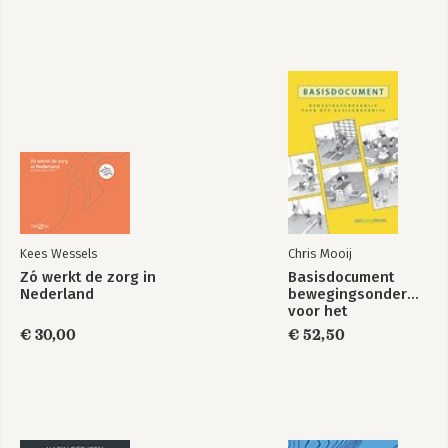
Literatuurlijst
Bekijk alle boeken
Kees Wessels
Chris Mooij
Zó werkt de zorg in
Basisdocument
Nederland
bewegingsonderwijs
voor het
basisonderwijs
€ 30,00
€ 52,50