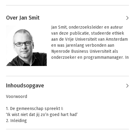
Over Jan Smit
Jan Smit, onderzoeksleider en auteur 
van deze publicatie, studeerde ethiek 
aan de Vrije Universiteit van Amsterdam 
en was jarenlang verbonden aan 
Nyenrode Business Universiteit als 
onderzoeker en programmamanager. In 
2003 richtte hij mede Broosz op 
(www.broosz.nl), een 
Andere boeken door Jan Smit
organisatieadviesbureau waarmee hij 
sindsdien Nieuw Organiseren ook in het 
Inhoudsopgave
sociaal domein ondersteunt.
Voorwoord
1. De gemeenschap spreekt I:
‘Ik wist niet dat jij zo’n goed hart had’
2. Inleiding
3. De werkgemeenschap spreekt II:
‘Tot deze mensen de juiste hulp hebben, laat ik ze niet los’