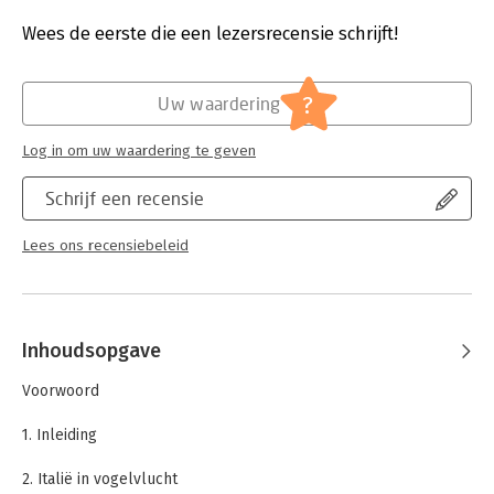
Druk:
11
Verschijningsdatum:
8-2-2024
Wees de eerste die een lezersrecensie schrijft!
Hoofdrubriek:
Juridisch
Jongbloed:
Onroerend goed recht [vastgoed]
?
Uw waardering
Serie:
Wonen en kopen in
Log in om uw waardering te geven
Schrijf een recensie
Lees ons recensiebeleid
Inhoudsopgave
Voorwoord
1. Inleiding
2. Italië in vogelvlucht