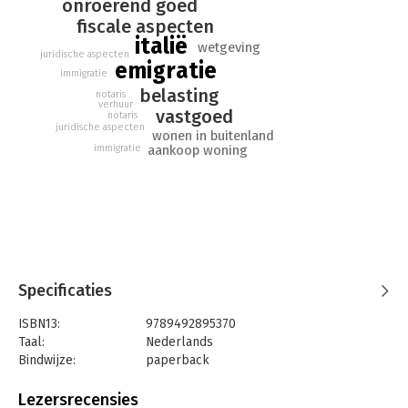
onroerend goed
fiscale aspecten
italië
wetgeving
juridische aspecten
emigratie
immigratie
belasting
notaris
verhuur
vastgoed
notaris
juridische aspecten
wonen in buitenland
immigratie
aankoop woning
Specificaties
ISBN13:
9789492895370
Taal:
Nederlands
Bindwijze:
paperback
Aantal pagina's:
380
Uitgever:
Guide Lines
Lezersrecensies