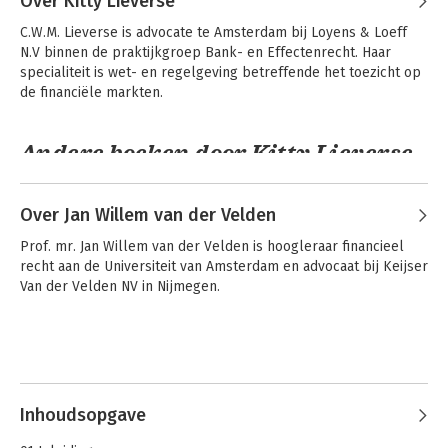
Over Kitty Lieverse
op het proefschrift Middellijke vertegenwoordiging in het 
C.W.M. Lieverse is advocate te Amsterdam bij Loyens & Loeff 
Europese contractenrecht. Hij heeft diverse publicaties op het 
N.V binnen de praktijkgroep Bank- en Effectenrecht. Haar 
gebied van het bank- en effectenrecht en het vermogensrecht 
specialiteit is wet- en regelgeving betreffende het toezicht op 
op zijn naam staan.
de financiële markten.
Andere boeken door Kitty Lieverse
Over Jan Willem van der Velden
A Bank's Duty of
Aansprakelijkheid
Care
in de financiële
Prof. mr. Jan Willem van der Velden is hoogleraar financieel 
sector
recht aan de Universiteit van Amsterdam en advocaat bij Keijser 
Van der Velden NV in Nijmegen.
Zorgplicht in de
Inhoudsopgave
financiële sector