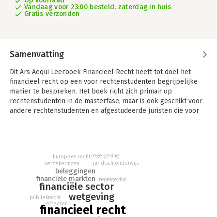
Op voorraad
Vandaag voor 23:00 besteld, zaterdag in huis
Gratis verzonden
Samenvatting
Dit Ars Aequi Leerboek Financieel Recht heeft tot doel het
financieel recht op een voor rechtenstudenten begrijpelijke
manier te bespreken. Het boek richt zich primair op
rechtenstudenten in de masterfase, maar is ook geschikt voor
andere rechtenstudenten en afgestudeerde juristen die voor
het eerst in aanraking komen met het financieel recht.
Het uitgangspunt van dit leerboek is dat de lezer de financiële
praktijk nog niet echt kent. Daarom wordt aan de hand van
voorbeelden steeds duidelijk gemaakt wat voor entiteiten of
regelgeving
Europees recht
juridisch onderwijs
verzekeringen
activiteiten worden gereguleerd en waarom ze worden
beleggingen
gereguleerd. Steeds wordt enkel de hoofdlijn geschetst, met
financiële markten
regelgeving
financiële sector
de nodige concrete verwijzingen naar regelgeving en
wetgeving
rechtspraak en enkele verwijzingen naar literatuur, zodat
publiekrecht
lezers die dat willen verder kunnen graven.
effecten
financieel recht