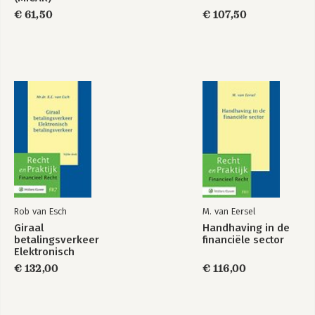
20 Collectieve geschilbeslechting in de financiële sector
€ 61,50
€ 107,50
Tomas Arons
Rob van Esch
M. van Eersel
Giraal
Handhaving in de
betalingsverkeer
financiële sector
Elektronisch
betalingsverkeer
€ 132,00
€ 116,00