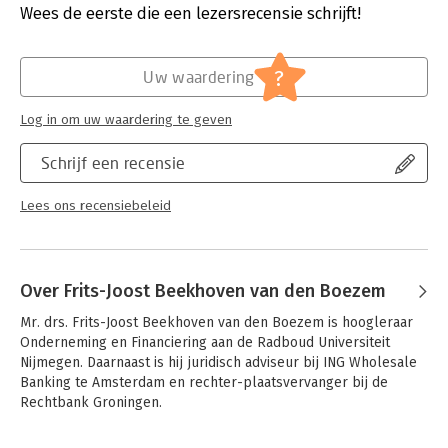
Verschijningsdatum:
8-9-2020
over ‘Zorgplicht in de financiële sector’ dat plaatsvond op
Wees de eerste die een lezersrecensie schrijft!
vrijdag 7 februari 2020. Deze bundel bevat de uitgeschreven
Hoofdrubriek:
Juridisch
versies van de lezingen die op het jaarsymposium zijn
Jongbloed:
Ondernemingsrecht
gegeven.
?
Uw waardering
Serie:
Onderneming en Recht
In een relatief korte periode van tien jaar is het IFR uitgegroeid
Log in om uw waardering te geven
tot een nationaal en internationaal toonaangevend instituut op
het gebied van het financieel recht. Het IFR maakt onderdeel
Schrijf een recensie
uit van het Onderzoekcentrum voor Onderneming & Recht
(OO&R), dat vorig jaar alweer zijn 25-jarig jubileum vierde.
Lees ons recensiebeleid
Over Frits-Joost Beekhoven van den Boezem
Mr. drs. Frits-Joost Beekhoven van den Boezem is hoogleraar 
Onderneming en Financiering aan de Radboud Universiteit 
Nijmegen. Daarnaast is hij juridisch adviseur bij ING Wholesale 
Banking te Amsterdam en rechter-plaatsvervanger bij de 
Rechtbank Groningen.