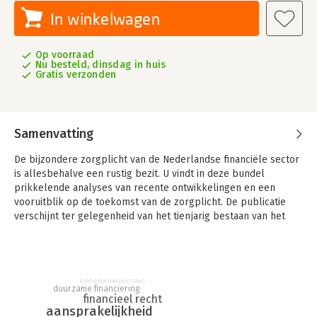
In winkelwagen
Op voorraad
Nu besteld, dinsdag in huis
Gratis verzonden
Samenvatting
De bijzondere zorgplicht van de Nederlandse financiële sector
is allesbehalve een rustig bezit. U vindt in deze bundel
prikkelende analyses van recente ontwikkelingen en een
vooruitblik op de toekomst van de zorgplicht. De publicatie
verschijnt ter gelegenheid van het tienjarig bestaan van het
Instituut voor Financieel Recht.
De bijzondere zorgplicht neemt een opvallende rol in binnen
de Nederlandse financiële sector. Zo is er in de civiele
rechtspraak een duidelijke trend zichtbaar waarin banken en
kredietovereenkomsten
duurzame financiering
andere financiële instellingen vaker en op grotere schaal met
financieel recht
aansprakelijkheid
succes aansprakelijk worden gesteld wegens een schending