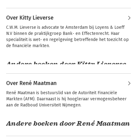
College van de University of Oxford. 

Andere boeken door Danny Busch
Handboek
Duurzaam
beursgang
bankieren
Hij verbleef voor zijn promotieonderzoek in Oxford en 
Over Kitty Lieverse
Hamburg. In 2002 promoveerde hij aan de Universiteit Utrecht 
C.W.M. Lieverse is advocate te Amsterdam bij Loyens & Loeff 
op het proefschrift Middellijke vertegenwoordiging in het 
N.V binnen de praktijkgroep Bank- en Effectenrecht. Haar 
Europese contractenrecht. Hij heeft diverse publicaties op het 
specialiteit is wet- en regelgeving betreffende het toezicht op 
gebied van het bank- en effectenrecht en het vermogensrecht 
de financiële markten.
op zijn naam staan.
Andere boeken door Kitty Lieverse
Over René Maatman
A Bank's Duty of
Aansprakelijkheid
René Maatman is bestuurslid van de Autoriteit Financiële 
Care
in de financiële
Markten (AFM). Daarnaast is hij hoogleraar vermogensbeheer 
sector
Geld in beweging:
aan de Radboud Universiteit Nijmegen.
Geld in het
actualiteiten geld
vermogensrecht
en
betalingsverkeer
Andere boeken door René Maatman