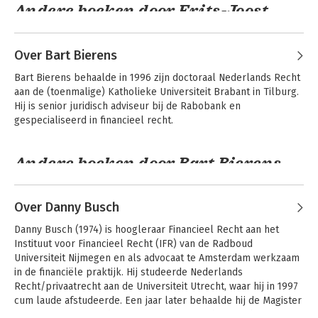
Andere boeken door Frits-Joost
Beekhoven van den Boezem
Over Bart Bierens
Bart Bierens behaalde in 1996 zijn doctoraal Nederlands Recht 
aan de (toenmalige) Katholieke Universiteit Brabant in Tilburg. 
Hij is senior juridisch adviseur bij de Rabobank en 
gespecialiseerd in financieel recht.
Andere boeken door Bart Bierens
Geld in beweging:
Over Danny Busch
actualiteiten geld
en
Danny Busch (1974) is hoogleraar Financieel Recht aan het 
betalingsverkeer
Instituut voor Financieel Recht (IFR) van de Radboud 
Universiteit Nijmegen en als advocaat te Amsterdam werkzaam 
in de financiële praktijk. Hij studeerde Nederlands 
Recht/privaatrecht aan de Universiteit Utrecht, waar hij in 1997 
Bekijk alle boeken
cum laude afstudeerde. Een jaar later behaalde hij de Magister 
Juris in European and Comparative Law aan het St John's 