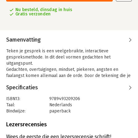
Nu besteld, dinsdag in huis
Gratis verzonden
Samenvatting
Teken je gesprek is een veelgebruikte, interactieve
gespreksmethode. In dit deel vormen gedachten het
uitgangspunt.
Gedachten, overtuigingen, mindset, piekeren, angsten en
faalangst komen allemaal aan de orde. Door de tekening die je
samen met de probleemdrager maakt, wordt in één oogopslag
Specificaties
zichtbaar wat iemand denkt, daardoor voelt, en wat de invloed
daarvan is op het gedrag. De probleemdrager kan zo de eigen
ISBN13:
9789493209206
gedachten onderzoeken en zelf tot inzichten komen, om
Taal:
Nederlands
vervolgens gedachten en gedrag aan te passen naar een
Bindwijze:
paperback
gewenst resultaat.
Aantal pagina's:
132
Het denksjabloon is de basis van dit boek: stap voor stap legt
Uitgever:
Uitgeverij Pica
Lezersrecensies
Adinda de Vreede uit hoe je gedachten visueel kunt maken en
Druk:
1
de probleemdrager zo bewust kunt maken van welke
Verschijningsdatum:
3-5-2021
Wees de eerste die een lezersrecensie schrijft!
gedachten hij of zij heeft. Naast het denksjabloon komt ook