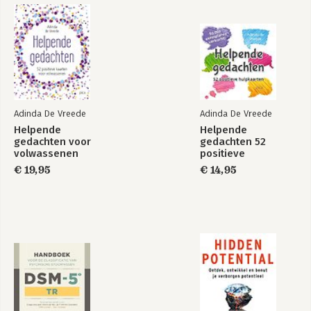
Adinda De Vreede
Adinda De Vreede
Helpende
Helpende
gedachten voor
gedachten 52
volwassenen
positieve
hulpkaarten
€ 19,95
€ 14,95