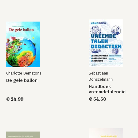
Sapiens
Homo Deus :
Charlotte Dematons
Sebastiaan
Bekijk alle boeken
Dönszelmann
De gele ballon
Handboek
vreemdetalendidactiek
€ 24,99
€ 54,50