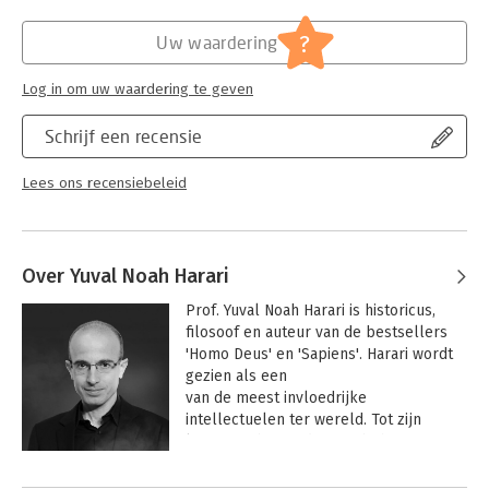
Hoofdrubriek:
Jeugd
?
Uw waardering
Log in om uw waardering te geven
Schrijf een recensie
Lees ons recensiebeleid
Over Yuval Noah Harari
Prof. Yuval Noah Harari is historicus, 
filosoof en auteur van de bestsellers 
'Homo Deus' en 'Sapiens'. Harari wordt 
gezien als een

van de meest invloedrijke 
intellectuelen ter wereld. Tot zijn 
lezers en bewonderaars behoren o.a. 
Barack Obama en Mark Zuckerberg.
Andere boeken door Yuval Noah