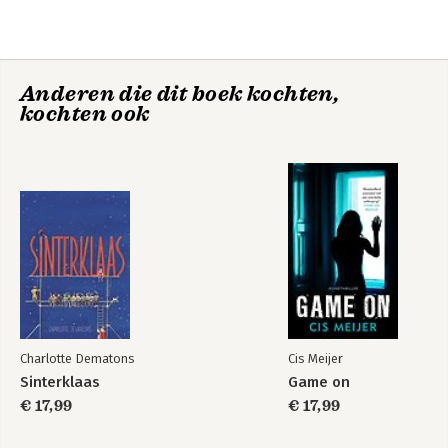
Harari
Anderen die dit boek kochten,
kochten ook
Nexus - Van het
Homo Deus
stenen tijdperk tot
AI
Charlotte Dematons
Cis Meijer
Sinterklaas
Game on
€ 17,99
€ 17,99