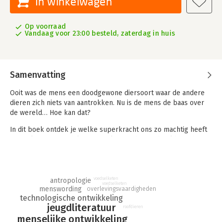
In winkelwagen
Op voorraad
Vandaag voor 23:00 besteld, zaterdag in huis
Samenvatting
Ooit was de mens een doodgewone diersoort waar de andere
dieren zich niets van aantrokken. Nu is de mens de baas over
de wereld… Hoe kan dat?
In dit boek ontdek je welke superkracht ons zo machtig heeft
gemaakt. En je ontdekt nog veel meer: bijvoorbeeld hoe het
komt dat veel kinderen bang zijn voor monsters onder hun
bed en waarom je snoep zo lekker vindt. Maar je komt er ook
achter waarom de mammoeten zijn uitgestorven en waarom er
nog maar één mensensoort bestaat.
voedselketen
antropologie
voedselketen
menswording
overlevingsvaardigheden
Door onze grote macht zijn er grote problemen gekomen.
technologische ontwikkeling
jeugdliteratuur
Maar als je die macht goed gebruikt, kun je er ook heel mooie
roofdieren
dingen mee doen. Jij ook!
menselijke ontwikkeling