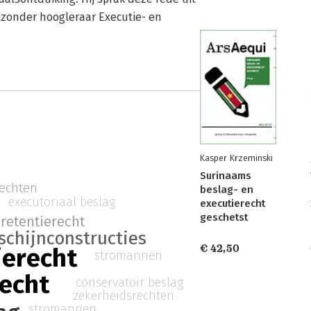
jzonder hoogleraar Executie- en
Kasper Krzeminski
Surinaams
echten
beslag- en
executoriaal beslag
executierecht
geschetst
retentierecht
schijnconstructies
€ 42,50
ierecht
stromannen
echt
conservatoir beslag
zekerheidsrechten
stromannen