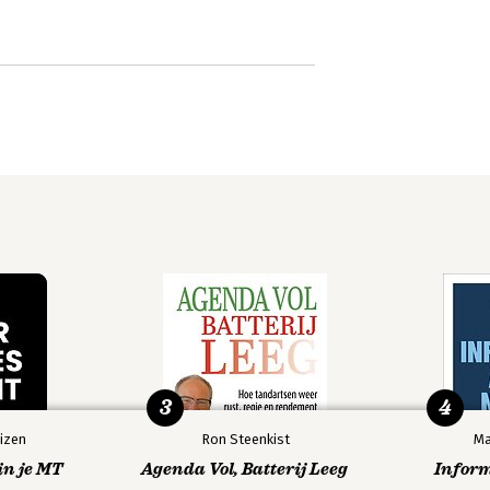
3
4
izen
Ron Steenkist
Ma
in je MT
Agenda Vol, Batterij Leeg
Infor