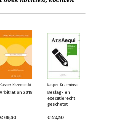
t boek kochten, kochten
Kasper Krzeminski
Kasper Krzeminski
Arbitration 2018
Beslag- en
executierecht
geschetst
€ 69,50
€ 42,50