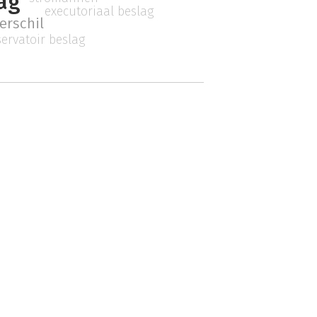
ag
executoriaal beslag
verschil
ervatoir beslag