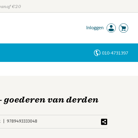
 vanaf €20
Inloggen
010-4731397
Personen
Trefwoorden
– goederen van derden
k
9789493333048