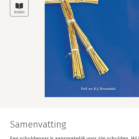
Samenvatting
Een schuldenaar is aansprakelijk voor zijn schulden. Hij 