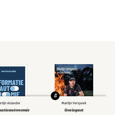
5
rtijn Aslander
Martijn Verspeek
matieautonomie
Goeiegast