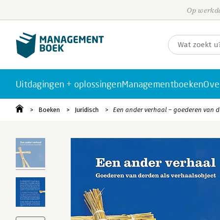
Op werkda
Uitdagingen + oplossingen
Managementboeken
Ove
Boeken
Juridisch
Een ander verhaal – goederen van d