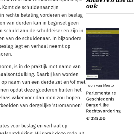
Anderen die di
ook
n. Komt de schuldenaar zijn
 in rechte betaling vorderen en beslag
en van derden kan in beginsel geen
 schuld aan de schuldeiser en zijn in
den van de schuldenaar. In bijzondere
 beslag legt en verhaal neemt op
horen.
oren, is in de praktijk met name van
haalsontduiking. Daarbij kan worden
n op naam van een derde zet en/of met
Toon van Mierlo
ermen opdat deze goederen buiten het
Parlementaire
 helaas vaker voor dan men zou hopen.
Geschiedenis
Burgerlijke
orbeelden van dergelijke 'stromannen'
Rechtsvordering
€ 235,00
outes voor beslag en verhaal op
alsontduiking. Hij sprak deze rede uit