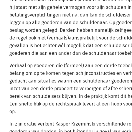
hij staat met zijn gehele vermogen voor zijn schulden i
betalingsverplichtingen niet na, dan kan de schuldeiser
leggen op alle goederen van de schuldenaar. Op goeder
beslag worden gelegd. Derden hebben namelijk zelf geen
de regel ook niet (verhaals)aansprakelijk voor de schul
gevallen is het echter wél mogelijk dat een schuldeiser
goederen die aan een ander dan de schuldenaar toebe
Verhaal op goederen die (formeel) aan een derde toebeh
belang om op te komen tegen schijnconstructies en ver
gedacht aan situaties waarin een schuldenaar goedere
inzet van een derde probeert te verbergen of af te sch
bereik van schuldeisers blijven. In de praktijk komt dit
Een snelle blik op de rechtspraak levert al een hoop vo
op.
In zijn oratie verkent Kasper Krzemiński verschillende r
goederen van derden, in het bijzonder in geval van verha