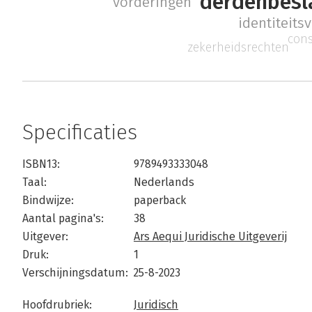
derdenbesl
vorderingen
identiteits
cons
zekerheidsrechten
Specificaties
ISBN13:
9789493333048
Taal:
Nederlands
Bindwijze:
paperback
Aantal pagina's:
38
Uitgever:
Ars Aequi Juridische Uitgeverij
Druk:
1
Verschijningsdatum:
25-8-2023
Hoofdrubriek:
Juridisch