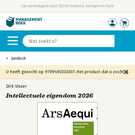
Op werkdagen voor 23:00 besteld, morgen in huis
Juridisch
U heeft gezocht op 9789493333307. Het product dat u zocht is
niet meer in die editie leverbaar en is vervangen door de
Dirk Visser
Intellectuele eigendom 2026
onderstaande editie.