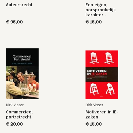
Digital Services Act
Auteursrecht
Een eigen,
Rome II-verordening
oorspronkelijk
EEX-verordening
karakter -
Handvest van de grondrechten van de EU
Spoorbundel
€ 95,00
€ 15,00
Verdrag tot bescherming van de rechten van de mens en de
fundamentele vrijheden
Register van sponsoren
Dirk Visser
Dirk Visser
Commercieel
Motiveren in IE-
portretrecht
zaken
€ 20,00
€ 15,00