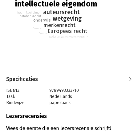
intellectuele eigendom
auteursrecht
bedrijfsgeheimen
databankrecht
wetgeving
onderwijs
merkenrecht
Europa
Europees recht
Europa
Nederland
auteursrechtrichtlijn
Specificaties
ISBN13:
9789493333710
Taal:
Nederlands
Bindwijze:
paperback
Uitgever:
Ars Aequi Juridische Uitgeverij
Druk:
1
Lezersrecensies
Verschijningsdatum:
24-8-2026
Wees de eerste die een lezersrecensie schrijft!
Hoofdrubriek:
Juridisch