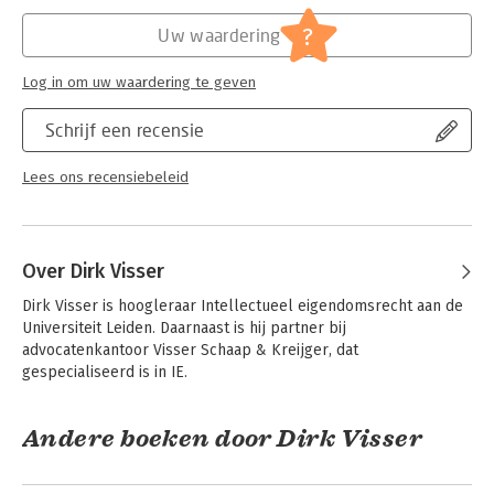
Jongbloed:
Intellectuele + Industriële eigendom
algemeen
?
Uw waardering
Serie:
Ars Aequi Wetseditie
Log in om uw waardering te geven
Schrijf een recensie
Lees ons recensiebeleid
Over Dirk Visser
Dirk Visser is hoogleraar Intellectueel eigendomsrecht aan de 
Universiteit Leiden. Daarnaast is hij partner bij 
advocatenkantoor Visser Schaap & Kreijger, dat 
gespecialiseerd is in IE.
Andere boeken door Dirk Visser