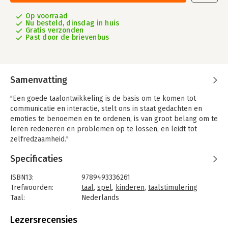
Op voorraad
Nu besteld, dinsdag in huis
Gratis verzonden
Past door de brievenbus
Samenvatting
"Een goede taalontwikkeling is de basis om te komen tot
communicatie en interactie, stelt ons in staat gedachten en
emoties te benoemen en te ordenen, is van groot belang om te
leren redeneren en problemen op te lossen, en leidt tot
zelfredzaamheid."
Taal en spel zijn onlosmakelijk met elkaar verbonden: spel is
Specificaties
een natuurlijke activiteit om een taal te leren en omgekeerd
heeft taal een positieve invloed op de spelontwikkeling van
ISBN13:
9789493336261
kinderen.
Trefwoorden:
taal
,
spel
,
kinderen
,
taalstimulering
Taal:
Nederlands
Naast een theoretische basis over de (taal- en
Bindwijze:
paperback
spel)ontwikkeling van jonge kinderen, biedt dit boek een schat
Aantal pagina's:
192
Lezersrecensies
aan praktische tips voor onder meer het inrichten van een