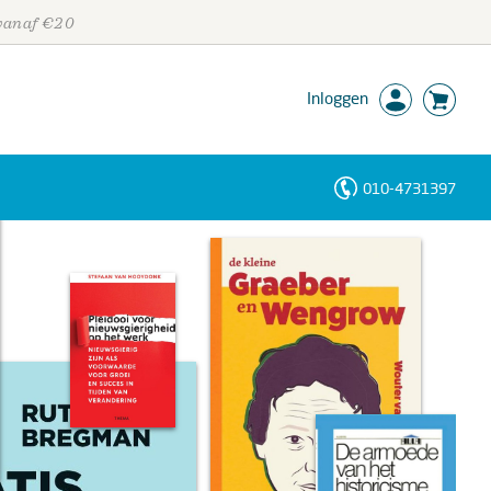
 vanaf €20
Inloggen
010-4731397
Personen
Trefwoorden