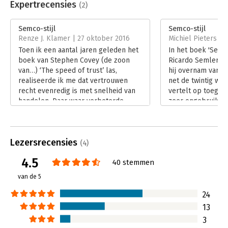
Uitgever:
De Boekerij
Expertrecensies
(2)
Druk:
31
Verschijningsdatum:
13-7-2022
Semco-stijl
Semco-stijl
Renze J. Klamer | 27 oktober 2016
Michiel Pieters | 
Hoofdrubriek:
Algemeen management
Toen ik een aantal jaren geleden het
In het boek 'Semco
boek van Stephen Covey (de zoon
Ricardo Semler zij
van…) ‘The speed of trust’ las,
hij overnam van zi
realiseerde ik me dat vertrouwen
net de twintig was
recht evenredig is met snelheid van
vertelt op toegank
handelen. Daar waar verbeterde
zeer ongebruikeli
technologie snelheid verhoogt, zal
inclusief alle suc
wantrouwen snelheid verlagen.
die hij met zijn 
Lees verder
gezet in een perio
Lezersrecensies
Hiermee maakte h
(4)
wellicht het mees
4.5
40 stemmen
bedrijf van Brazil
Een inspirerend b
van de 5
die zijn of haar be
productiever wil 
24
Lees verder
13
3