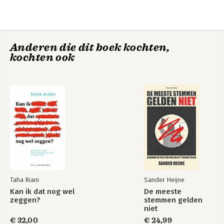
Andere boeken door Ricardo
Semler
ongebruikelijke werkomgeving.
Anderen die dit boek kochten,
kochten ook
Het weekend van
The Seven-Day
zeven dagen
Weekend
Taha Riani
Sander Heijne
Kan ik dat nog wel
De meeste
zeggen?
stemmen gelden
niet
€ 32,00
€ 24,99