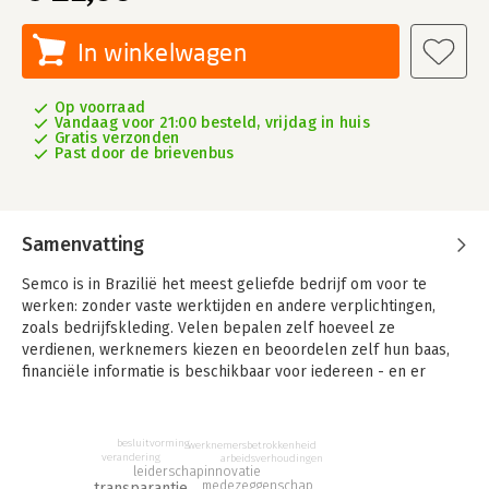
In winkelwagen
Op voorraad
Vandaag voor 21:00 besteld, vrijdag in huis
Gratis verzonden
Past door de brievenbus
Samenvatting
Semco is in Brazilië het meest geliefde bedrijf om voor te
werken: zonder vaste werktijden en andere verplichtingen,
zoals bedrijfskleding. Velen bepalen zelf hoeveel ze
verdienen, werknemers kiezen en beoordelen zelf hun baas,
financiële informatie is beschikbaar voor iedereen - en er
wordt winst gemaakt, veel winst.
Bij Semco werken ze in Semco-stijl: een nieuwe, menselijke,
besluitvorming
werknemersbetrokkenheid
productieve, stimulerende en in alle opzichten lonende manier
verandering
arbeidsverhoudingen
innovatie
leiderschap
van werken. 'Semco-stijl' inspireert en daagt uit tot een nieuwe
medezeggenschap
transparantie