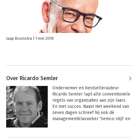
Jaap Boonstra
1 mei 2010
Over Ricardo Semler
Ondernemer en bestsellerauteur 
Ricardo Semler lapt alle conventionele 
regels van organisaties aan zijn laars. 
En met succes. Naast Het weekend van 
zeven dagen schreef hij ook dé 
managementklassieker 'Semco-stijl' en 
boven alles is hij president-directeur 
van het succesvolle Semco S/A, 
wereldwijd beroemd om zijn 