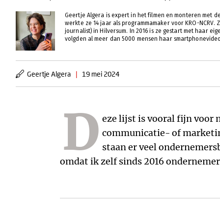
Geertje Algera is expert in het filmen en monteren met d
werkte ze 14 jaar als programmamaker voor KRO-NCRV. Z
journalist) in Hilversum. In 2016 is ze gestart met haar eig
volgden al meer dan 5000 mensen haar smartphonevideo
Geertje Algera
|
19 mei 2024
D
eze lijst is vooral fijn voo
voor een goed boek is dat je er iets van op
communicatie- of marketin
goed leesbaar is. Natuurlijk s
staan er veel ondernemersbo
"Professionele video's maken met 
omdat ik zelf sinds 2016 ondernemer