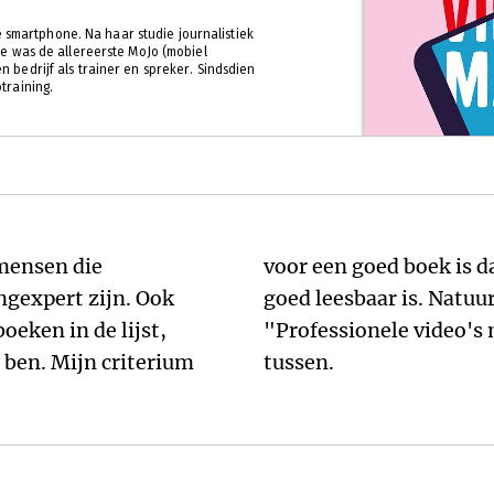
e smartphone. Na haar studie journalistiek
e was de allereerste MoJo (mobiel
en bedrijf als trainer en spreker. Sindsdien
training.
r mensen die
steekt, en dat het
gexpert zijn. Ook
taat mijn eigen boek
eken in de lijst,
je smartphone" er ook
 ben. Mijn criterium
tussen.