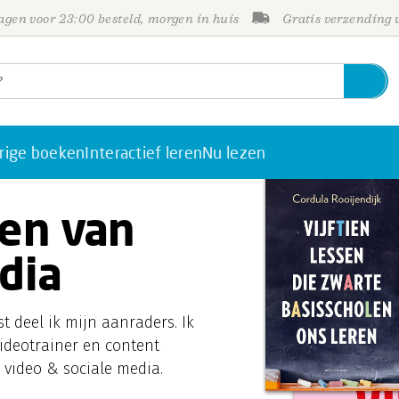
gen voor 23:00 besteld, morgen in huis
Gratis verzending
rige boeken
Interactief leren
Nu lezen
ken van
dia
t deel ik mijn aanraders. Ik
 videotrainer en content
 video & sociale media.