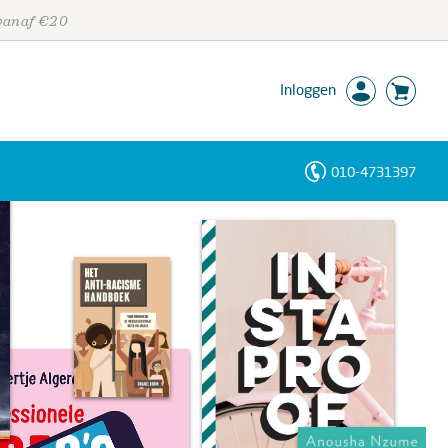
 vanaf €20
Inloggen
010-4731397
Personen
Trefwoorden