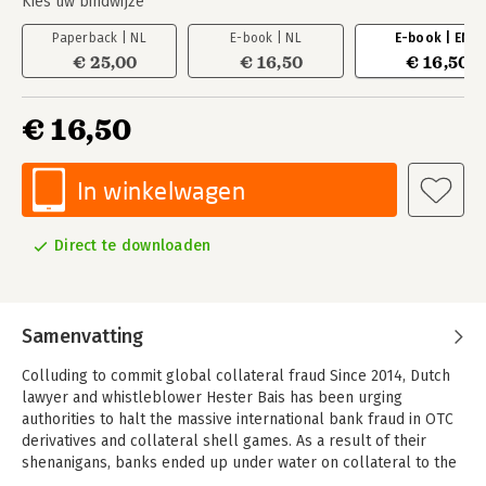
Kies uw bindwijze
Paperback | NL
E-book | NL
E-book | EN
€ 25,00
€ 16,50
€ 16,50
€ 16,50
In winkelwagen
Direct te downloaden
Samenvatting
Colluding to commit global collateral fraud Since 2014, Dutch
lawyer and whistleblower Hester Bais has been urging
authorities to halt the massive international bank fraud in OTC
derivatives and collateral shell games. As a result of their
shenanigans, banks ended up under water on collateral to the
tune of €200 billion in the Netherlands, €400 billion in