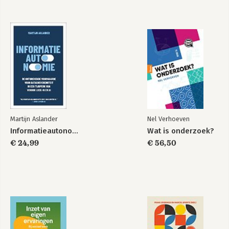
Bekijk alle boeken
Worst bank
Worst bank
scenario
scenario
Bekijk alle boeken
Martijn Aslander
Nel Verhoeven
Informatieautonomie
Wat is onderzoek?
€ 24,99
€ 56,50