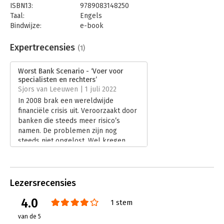
ISBN13:
9789083148250
Taal:
Engels
Bindwijze:
e-book
Beveiliging:
watermerk
Bestandsformaat:
epub
Expertrecensies
(1)
Aantal pagina's:
448
Uitgever:
De Vrije Uitgevers
Worst Bank Scenario - ‘Voer voor
Druk:
2
specialisten en rechters’
Verschijningsdatum:
23-8-2024
Sjors van Leeuwen | 1 juli 2022
In 2008 brak een wereldwijde
Hoofdrubriek:
Mens en maatschappij
financiële crisis uit. Veroorzaakt door
banken die steeds meer risico’s
namen. De problemen zijn nog
steeds niet opgelost. Wel kregen
banken van de overheid alle ruimte
om hun financiële positie te
versterken ten koste van
ondernemers, bedrijven en publieke
Lezersrecensies
instellingen. Volgens Hester Bais,
4.0
advocaat financieel recht en
1 stem
econoom, is er sprake van een ‘Worst
van de 5
Bank Scenario’, met de grootste