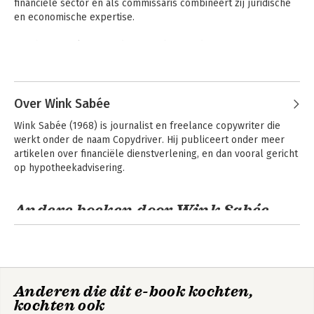
financiële sector en als commissaris combineert zij juridische 
en economische expertise.

Voorheen werkte zij onder meer bij ING, de AFM en NYSE 
Euronext, waar zij brede internationale ervaring opdeed. In 
Andere boeken door Hester Bais
2010 richtte zij haar eigen kantoor BAIS Legal op, gericht op 
professionele en beursgenoteerde ondernemingen.

Over Wink Sabée
Naast haar werk als advocaat is zij commissaris en 
Wink Sabée (1968) is journalist en freelance copywriter die 
medeoprichter van uitgeverij SaBAIS. Als klokkenluider legt zij 
werkt onder de naam Copydriver. Hij publiceert onder meer 
al sinds 2014 misstanden in de financiële sector bloot en 
artikelen over financiële dienstverlening, en dan vooral gericht 
publiceerde zij daarover in haar boeken, waaronder Worst 
op hypotheekadvisering.
Bank Scenario en de daaropvolgende update.
Andere boeken door Wink Sabée
Worst bank
Worst bank
scenario
scenario
Anderen die dit e-book kochten,
kochten ook