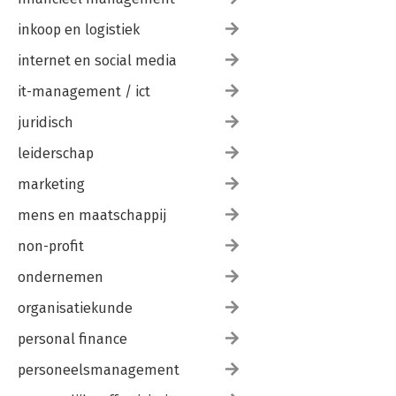
51. Over toerekeningsvatbaarheid 965
inkoop en logistiek
52. Risicotaxatie 983
53. De strafrechtelijke maatregel terbeschikkingstelling 1001
internet en social media
Over de auteurs 1025
it-management / ict
Literatuur 1039
Jurisprudentieregister 1217
juridisch
Auteursregister 1221
leiderschap
Trefwoordenregister 1275
marketing
mens en maatschappij
non-profit
ondernemen
organisatiekunde
personal finance
personeelsmanagement