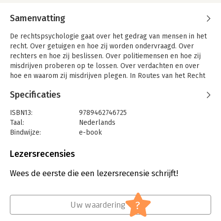
Samenvatting
De rechtspsychologie gaat over het gedrag van mensen in het
recht. Over getuigen en hoe zij worden ondervraagd. Over
rechters en hoe zij beslissen. Over politiemensen en hoe zij
misdrijven proberen op te lossen. Over verdachten en over
hoe en waarom zij misdrijven plegen. In Routes van het Recht
wordt die psychologie van het recht, en nog veel meer,
Specificaties
uiteengezet aan de hand van de kennis die in het vakgebied in
de afgelopen honderd jaar is verzameld.
ISBN13:
9789462746725
Zonder onnodig juridisch en psychologisch jargon worden
Taal:
Nederlands
vragen over herkenningen, leugendetectie, forensisch-
Bindwijze:
e-book
psychologische tests, rechterlijke dwalingen en verhoren van
Beveiliging:
watermerk
kinderen, volwassenen en verdachten beantwoord. Het is een
Bestandsformaat:
pdf
Lezersrecensies
bijzonder naslagwerk en uitstekend geschikt als
Aantal pagina's:
1284
cursusmateriaal.
Uitgever:
Boom Juridische Uitgevers
Wees de eerste die een lezersrecensie schrijft!
Druk:
1
Verschijningsdatum:
27-7-2017
?
Uw waardering
Hoofdrubriek:
Juridisch