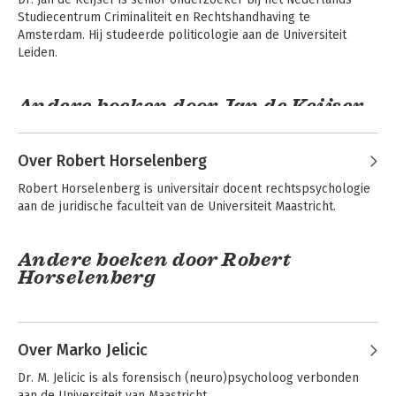
Studiecentrum Criminaliteit en Rechtshandhaving te 
Amsterdam. Hij studeerde politicologie aan de Universiteit 
Leiden.
Andere boeken door Jan de Keijser
De Zwolse zwendel
De Warnsveldse
Over Robert Horselenberg
pompmoord
Robert Horselenberg is universitair docent rechtspsychologie 
aan de juridische faculteit van de Universiteit Maastricht.
Andere boeken door Robert
Horselenberg
Tussen Wet en
Bakens in de
Wetenschap
rechtspsychologie
Over Marko Jelicic
Dr. M. Jelicic is als forensisch (neuro)psycholoog verbonden 
aan de Universiteit van Maastricht.