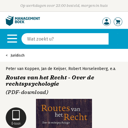
Op werkdagen voor 23:00 besteld, morgen in huis
Juridisch
Peter van Koppen
,
Jan de Keijser
,
Robert Horselenberg
,
e.a.
Routes van het Recht - Over de
rechtspsychologie
(PDF-download)
E-book