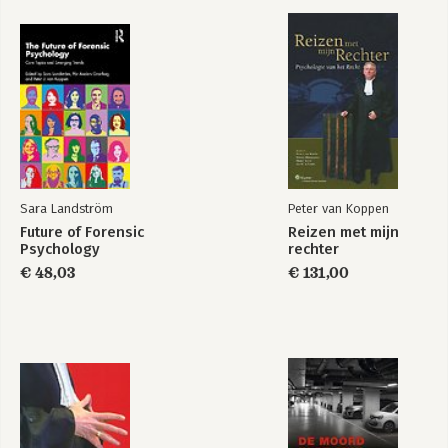
9. Cultuur in de rechtspsychologie 163
10. Wat werkt? Bijdragen aan het terugdringen van recidive 183
B. DE OPSPORING
Bekijk alle boeken
11. Psychologische invloeden op forensisch-technisch
onderzoek 203
12. Profilering in de opsporing 217
13. Alibi’s 249
14. Predictie van valse aangiftes 261
Sara Landström
Peter van Koppen
C. IDENTIFICATIE
Future of Forensic
Reizen met mijn
Psychology
rechter
15. Identificatie 283
€ 48,03
€ 131,00
16. Getuigen helpen herkennen: signalementen, compo’s en
vermommingen 335
17. Het herkennen van stemmen 355
D. HET BEWIJS
18. Over tunnelvisie 385
19. Heuristieken 397
20. Waarschijnlijkheidsargumentatie in het strafproces 413