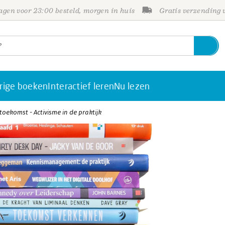
gen voor 23:00 besteld, morgen in huis
Gratis verzending
rige boeken
Interactief leren
Nu lezen
toekomst - Activisme in de praktijk