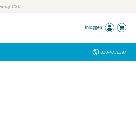
 vanaf €20
Inloggen
010-4731397
Personen
Trefwoorden