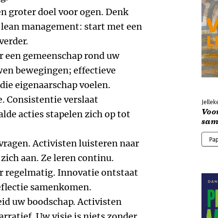
en groter doel voor ogen. Denk
t lean management: start met een
verder.
ëer een gemeenschap rond uw
uwen bewegingen; effectieve
ie eigenaarschap voelen.
. Consistentie verslaat
Jellek
Voo
alde acties stapelen zich op tot
sam
.
Pa
 vragen. Activisten luisteren naar
ich aan. Ze leren continu.
er regelmatig. Innovatie ontstaat
reflectie samenkomen.
eid uw boodschap. Activisten
rratief. Uw visie is niets zonder