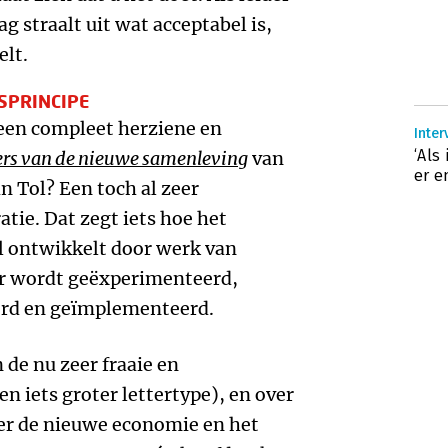
g straalt uit wat acceptabel is,
elt.
SPRINCIPE
 een compleet herziene en
Inter
‘Als
ers van de nieuwe samenleving
van
er e
n Tol? Een toch al zeer
tie. Dat zegt iets hoe het
l ontwikkelt door werk van
 Er wordt geëxperimenteerd,
erd en geïmplementeerd.
 de nu zeer fraaie en
en iets groter lettertype), en over
ver de nieuwe economie en het