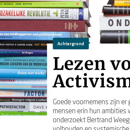
Achtergrond
Lezen vo
Activism
Goede voornemens zijn er 
mensen erin hun ambities 
onderzoekt Bertrand Weege
volhouden en systemische 