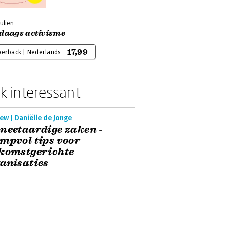
Julien
edaags activisme
17,99
perback | Nederlands
k interessant
ew | Daniëlle de Jonge
neetaardige zaken -
mpvol tips voor
komstgerichte
anisaties