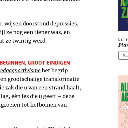
en. Wijsen doorstond depressies,
l ze nog een tiener was, en
t ze twintig werd.
Daniël
Pla
Pa
 BEGINNEN, GROOT EINDIGEN
ledaags activisme
het begrip
een grootschalige transformatie
ic zak die u van een strand haalt,
lag, één les die u geeft – deze
itgroeien tot hefbomen van