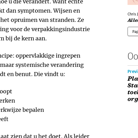
hoe u die verandert. Want échte
ijkt dan symptomen. Wijsen en
Chris 
j het opruimen van stranden. Ze
All
ing voor de verpakkingsindustrie
Pa
m bij de kern aan.
Oo
ncipe: oppervlakkige ingrepen
, maar systemische verandering
Previ
dt en benut. Die vindt u:
Pla
Sta
koopt
toe
org
erken
erkwijze bepalen
eeft
at zien dat u het doet. Als leider