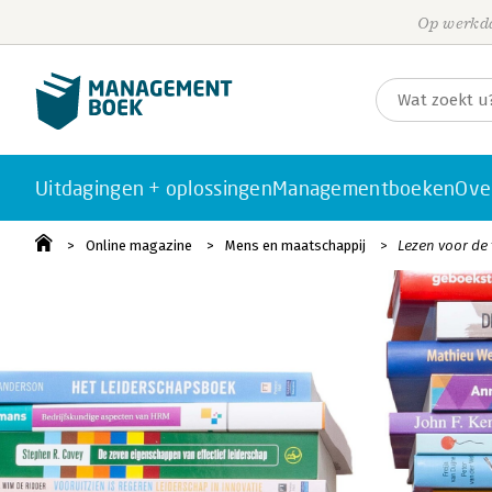
Op werkda
Uitdagingen + oplossingen
Managementboeken
Ove
Online magazine
Mens en maatschappij
Lezen voor de 