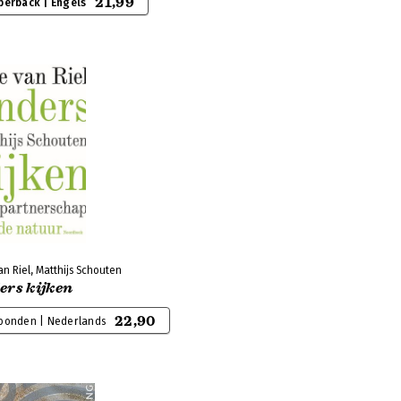
21,99
perback | Engels
an Riel, Matthijs Schouten
ers kijken
22,90
bonden | Nederlands