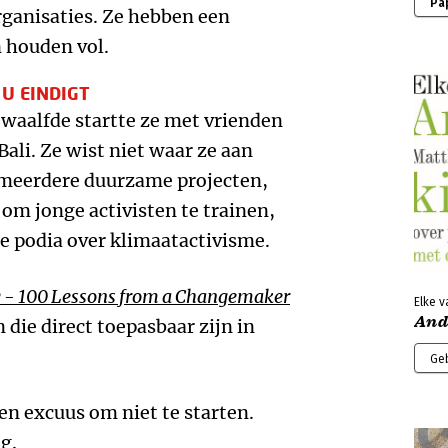
Pa
organisaties. Ze hebben een
n houden vol.
 U EINDIGT
waalfde startte ze met vrienden
Bali. Ze wist niet waar ze aan
ze meerdere duurzame projecten,
 om jonge activisten te trainen,
le podia over klimaatactivisme.
 - 100
L
essons from a
C
hangemaker
Elke v
And
 die direct toepasbaar zijn in
Ge
een excuus om niet te starten.
g.