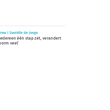
view | Daniëlle de Jonge
 iedereen één stap zet, verandert
norm veel’