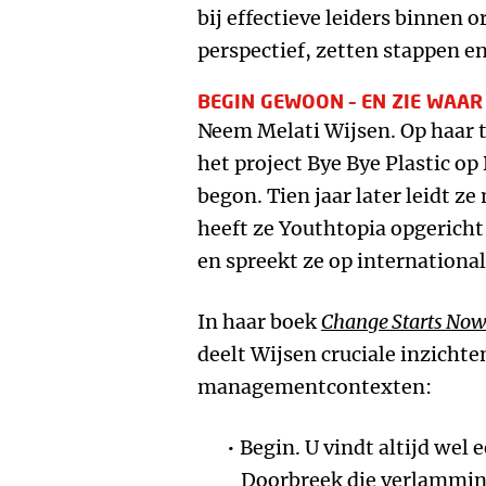
bij effectieve leiders binnen 
perspectief, zetten stappen e
BEGIN GEWOON – EN ZIE WAAR
Neem Melati Wijsen. Op haar t
het project Bye Bye Plastic op 
begon. Tien jaar later leidt 
heeft ze Youthtopia opgericht
en spreekt ze op internationa
In haar boek
Change
S
tarts
N
ow
deelt Wijsen cruciale inzichten
managementcontexten:
Begin. U vindt altijd wel 
Doorbreek die verlammin