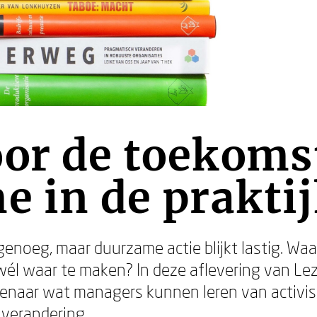
or de toekoms
e in de prakti
genoeg, maar duurzame actie blijkt lastig. W
wél waar te maken? In deze aflevering van L
naar wat managers kunnen leren van activis
verandering.