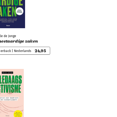
le de Jonge
neetaardige zaken
24,95
perback | Nederlands