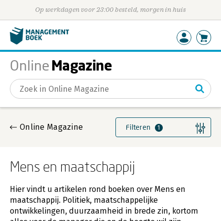
Op werkdagen voor 23:00 besteld, morgen in huis
Magazine
Online
Gevonden artikelen
Online Magazine
Filteren
1
Mens en maatschappij
Hier vindt u artikelen rond boeken over Mens en
maatschappij. Politiek, maatschappelijke
ontwikkelingen, duurzaamheid in brede zin, kortom