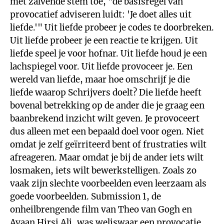
met zalvende stem toe, "de basisregel van
provocatief adviseren luidt: 'Je doet alles uit
liefde.'" Uit liefde probeer je codes te doorbreken.
Uit liefde probeer je een reactie te krijgen. Uit
liefde speel je voor hofnar. Uit liefde houd je een
lachspiegel voor. Uit liefde provoceer je. Een
wereld van liefde, maar hoe omschrijf je die
liefde waarop Schrijvers doelt? Die liefde heeft
bovenal betrekking op de ander die je graag een
baanbrekend inzicht wilt geven. Je provoceert
dus alleen met een bepaald doel voor ogen. Niet
omdat je zelf geïrriteerd bent of frustraties wilt
afreageren. Maar omdat je bij de ander iets wilt
losmaken, iets wilt bewerkstelligen. Zoals zo
vaak zijn slechte voorbeelden even leerzaam als
goede voorbeelden. Submission 1, de
onheilbrengende film van Theo van Gogh en
Ayaan Hirsi Ali, was weliswaar een provocatie,