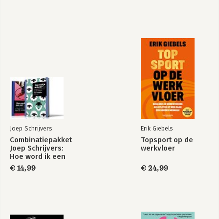
Bekijk alle boeken
Joep Schrijvers
Erik Giebels
Combinatiepakket
Topsport op de
Joep Schrijvers:
werkvloer
Hoe word ik een
rat? + Hoe raak je
€ 14,99
€ 24,99
ze kwijt?