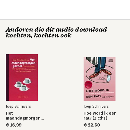
7. Surfen naar de traditie
8. Epiloog
Literatuur
Hoe word ik een
Hoe raak je ze
Anderen die dit audio download
Register
rat?
kwijt?
kochten, kochten ook
Joep Schrijvers
Joep Schrijvers
Het
Hoe word ik een
Hoop in bange
Hoe word ik een
maandagmorgengevoel
rat? (2 cd's)
dagen
rat?
€ 16,99
€ 22,50