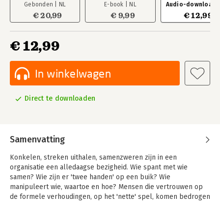
Gebonden | NL
E-book | NL
Audio-download |
€ 20,99
€ 9,99
€ 12,99
€ 12,99
In winkelwagen
Direct te downloaden
Samenvatting
Konkelen, streken uithalen, samenzweren zijn in een
organisatie een alledaagse bezigheid. Wie spant met wie
samen? Wie zijn er 'twee handen' op een buik? Wie
manipuleert wie, waartoe en hoe? Mensen die vertrouwen op
de formele verhoudingen, op het 'nette' spel, komen bedrogen
uit. Beslissingen komen niet alleen tot stand door rationele
afwegingen van voor- en tegenargumenten. Nee, het andere