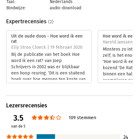
Taal:
Nederlands
Bindwijze:
audio-download
Beveiliging:
none
Bestandsformaat:
mp3
Expertrecensies
(2)
Uitgever:
Bookora
Hoofdrubriek:
Algemeen management
Uit de oude doos - Hoe word ik een
Hoe word ik een r
rat
Harold Janssen |
Elly Stroo Cloeck | 19 februari 2020
Minstens zo intri
Bij de publicatie van het boek Hoe
zelf, is het enorm
word ik een rat? van Joep
'Hoe word ik een r
Schrijvers in 2002 was er blijkbaar
kozend 'De Rat' ge
een hoop reuring. ‘Dit is een stuitend
binnen een half j
boek over hoe mensen ten koste van
exemplaren over 
anderen hun zin kunnen krijgen in
gegaan.
een organisatie door rattengedrag',
Lees verder
zo vatte het Nederlands Dagblad dit
boek bondig samen.' lees ik. Nu, bijna
Lezersrecensies
20 jaar later, zou ik zo'n reactie niet
3.5
meer verwachten.
109 stemmen
Lees verder
van de 5
24