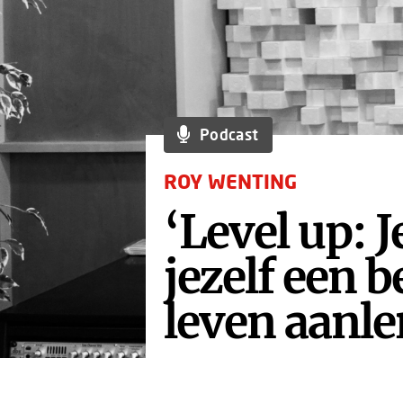
Podcast
ROY WENTING
‘Level up: J
jezelf een 
leven aanle