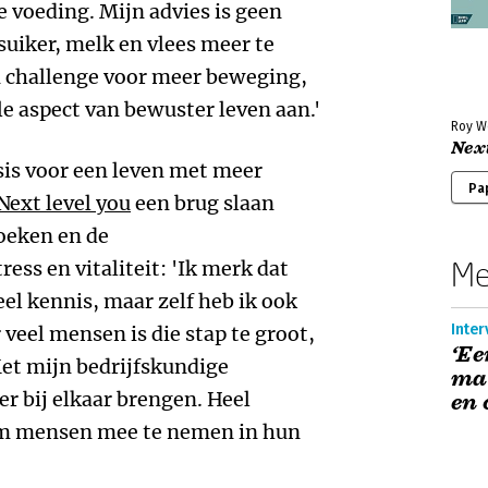
e voeding. Mijn advies is geen
 suiker, melk en vlees meer te
n challenge voor meer beweging,
e aspect van bewuster leven aan.'
Roy W
Next
asis voor een leven met meer
Pa
Next level you
een brug slaan
boeken en de
Me
ss en vitaliteit: 'Ik merk dat
veel kennis, maar zelf heb ik ook
Inter
 veel mensen is die stap te groot,
‘Ee
 Met mijn bedrijfskundige
ma
er bij elkaar brengen. Heel
en 
 om mensen mee te nemen in hun