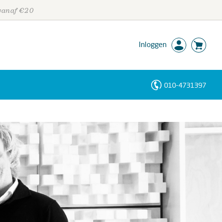
 vanaf €20
Inloggen
010-4731397
Personen
Trefwoorden