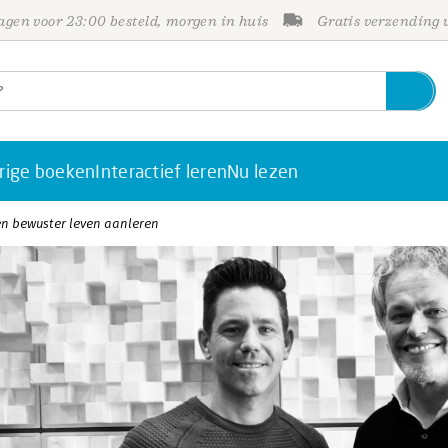
gen voor 23:00 besteld, morgen in huis
Gratis verzending
rige boeken
Interactief leren
Nu lezen
 een bewuster leven aanleren