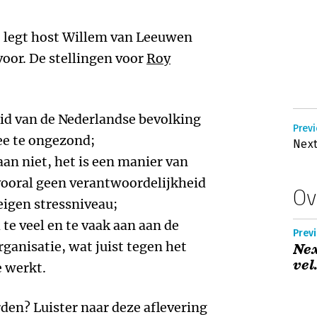
t legt host Willem van Leeuwen
 voor. De stellingen voor
Roy
id van de Nederlandse bevolking
Prev
ee te ongezond;
Next
aan niet, het is een manier van
ooral geen verantwoordelijkheid
Ov
eigen stressniveau;
e veel en te vaak aan aan de
Prev
ganisatie, wat juist tegen het
Nex
vel
e werkt.
en? Luister naar deze aflevering