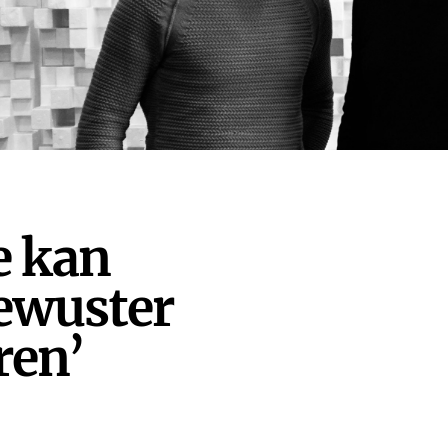
e kan
bewuster
ren’