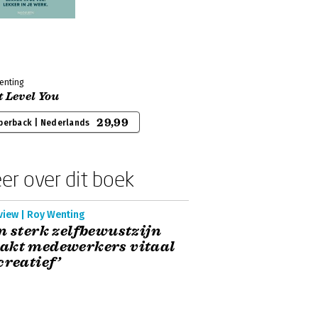
enting
 Level You
29,99
perback | Nederlands
er over dit boek
view | Roy Wenting
n sterk zelfbewustzijn
akt medewerkers vitaal
creatief’