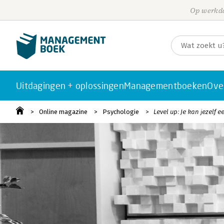
Op werkda
Uitdagingen + oplossingen
Managementboeken
Ove
Online magazine
Psychologie
Level up: Je kan jezelf