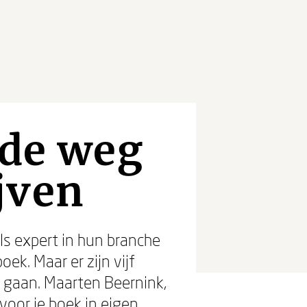
 de weg
jven
s expert in hun branche
ek. Maar er zijn vijf
 gaan. Maarten Beernink,
s voor je boek in eigen