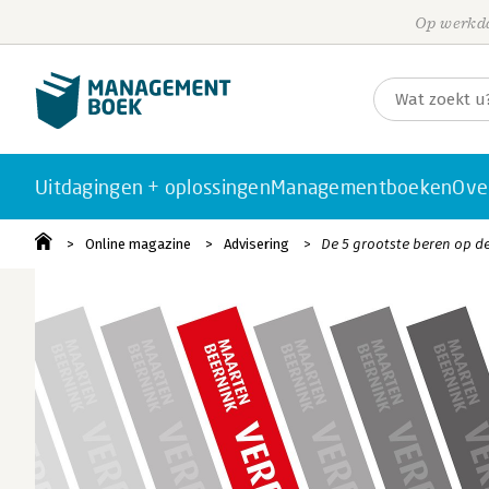
Op werkda
Uitdagingen + oplossingen
Managementboeken
Ove
Online magazine
Advisering
De 5 grootste beren op d