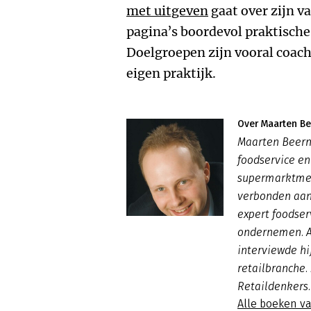
met uitgeven
gaat over zijn va
pagina’s boordevol praktische
Doelgroepen zijn vooral coach
eigen praktijk.
Over Maarten Be
Maarten Beerni
foodservice e
supermarktmed
verbonden aan 
expert foodser
ondernemen. Al
interviewde hi
retailbranche.
Retaildenkers.
Alle boeken v