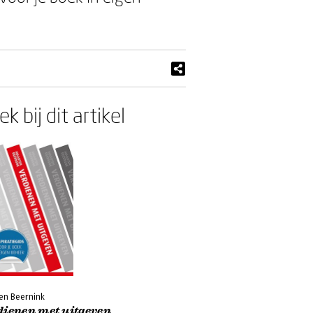
k bij dit artikel
en Beernink
dienen met uitgeven