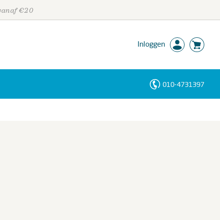
 vanaf €20
Inloggen
010-4731397
Personen
Trefwoorden