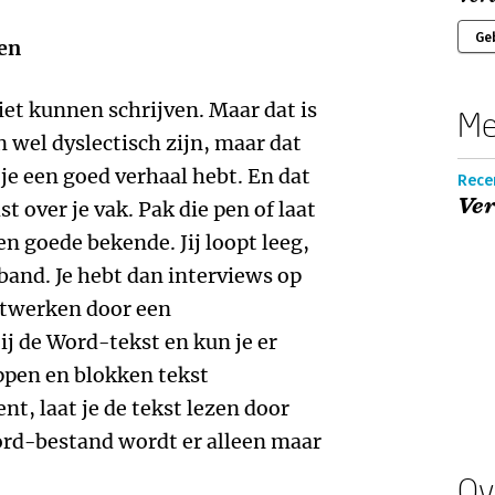
Ge
ven
et kunnen schrijven. Maar dat is
Me
 wel dyslectisch zijn, maar dat
 je een goed verhaal hebt. En dat
Rece
Ver
t over je vak. Pak die pen of laat
n goede bekende. Jij loopt leeg,
 band. Je hebt dan interviews op
uitwerken door een
jij de Word-tekst en kun je er
ppen en blokken tekst
nt, laat je de tekst lezen door
ord-bestand wordt er alleen maar
Ov