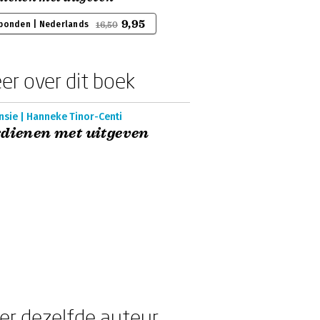
9,95
bonden | Nederlands
16,50
er over dit boek
nsie | Hanneke Tinor-Centi
dienen met uitgeven
er dezelfde auteur