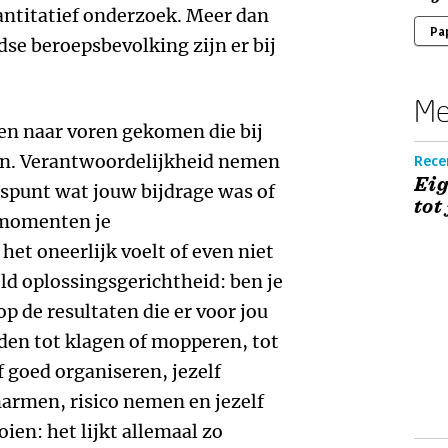
antitatief onderzoek. Meer dan
Pa
se beroepsbevolking zijn er bij
Me
ren naar voren gekomen die bij
den. Verantwoordelijkheid nemen
Recen
Eig
angspunt wat jouw bijdrage was of
tot
e momenten je
het oneerlijk voelt of even niet
d oplossingsgerichtheid: ben je
p de resultaten die er voor jou
eiden tot klagen of mopperen, tot
f goed organiseren, jezelf
marmen, risico nemen en jezelf
oien: het lijkt allemaal zo