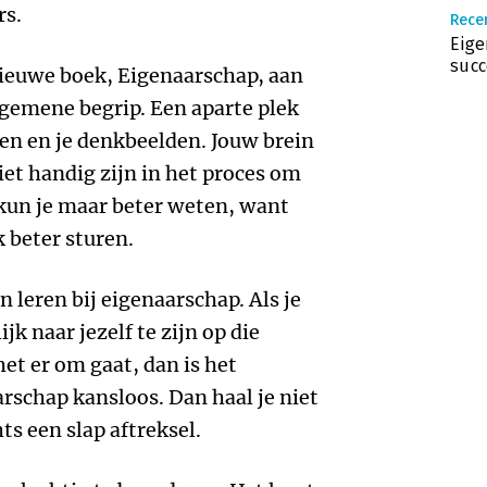
rs.
Recen
Eige
succ
nieuwe boek, Eigenaarschap, aan
algemene begrip. Een aparte plek
gen en je denkbeelden. Jouw brein
iet handig zijn in het proces om
kun je maar beter weten, want
k beter sturen.
n leren bij eigenaarschap. Als je
jk naar jezelf te zijn op die
t er om gaat, dan is het
schap kansloos. Dan haal je niet
hts een slap aftreksel.