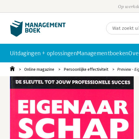
Op werkda
Uitdagingen + oplossingen
Managementboeken
Ove
Online magazine
Persoonlijke effectiviteit
Preview - E