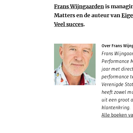
Frans Wijngaarden
is managin
Matters en de auteur van
Eig
Veel succes
.
Over Frans Wijn
Frans Wijngaa
Performance Ma
jaar met direc
performance te
Verenigde Stat
heeft zowel mu
uit een groot 
klantenkring.
Alle boeken v