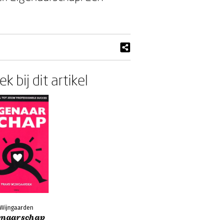
k bij dit artikel
 Wijngaarden
enaarschap