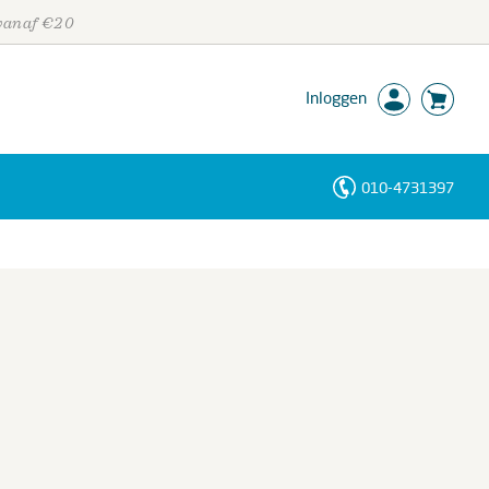
 vanaf €20
Inloggen
010-4731397
Personen
Trefwoorden