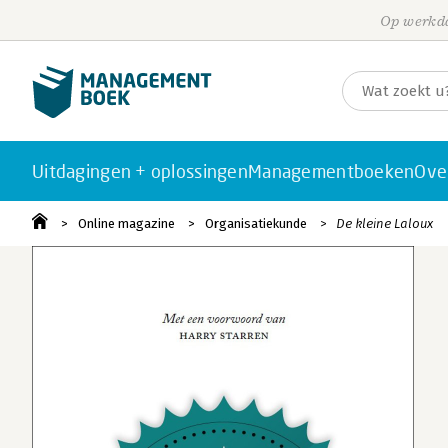
Op werkda
Uitdagingen + oplossingen
Managementboeken
Ove
Online magazine
Organisatiekunde
De kleine Laloux