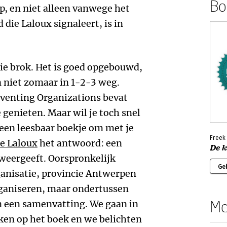
Boe
p, en niet alleen vanwege het
 die Laloux signaleert, is in
aie brok. Het is goed opgebouwd,
n niet zomaar in 1-2-3 weg.
nventing Organizations bevat
 genieten. Maar wil je toch snel
 een leesbaar boekje om met je
Freek
ne Laloux
het antwoord: een
De 
weergeeft. Oorspronkelijk
Ge
anisatie, provincie Antwerpen
ganiseren, maar ondertussen
Me
 een samenvatting. We gaan in
ken op het boek en we belichten