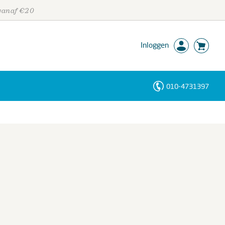
 vanaf €20
Inloggen
010-4731397
Personen
Trefwoorden