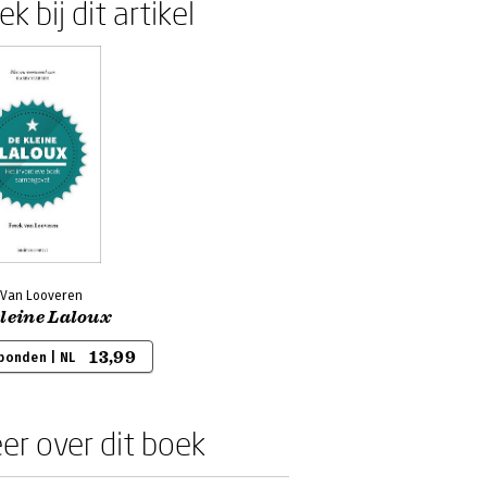
k bij dit artikel
 Van Looveren
kleine Laloux
13,99
bonden | NL
er over dit boek