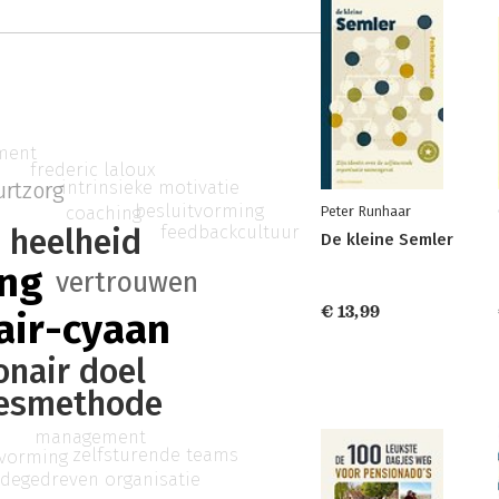
ment
frederic laloux
intrinsieke motivatie
urtzorg
besluitvorming
coaching
Peter Runhaar
feedbackcultuur
heelheid
De kleine Semler
ing
vertrouwen
€ 13,99
air-cyaan
onair doel
esmethode
management
zelfsturende teams
tvorming
degedreven organisatie