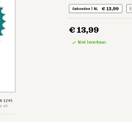
€ 13,99
Gebonden | NL
E
€ 13,99
Niet leverbaar.
IE 1245
e: 45