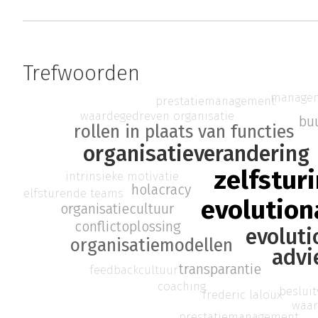
Trefwoorden
manage
prestatiemanagement
waardegedreven organisatie
bu
rollen in plaats van functies
organisatieverandering
zelfstur
intrinsieke motivatie
holacracy
zelfsturende teams
evolution
organisatiecultuur
conflictoplossing
evoluti
organisatiemodellen
advi
transparantie
feedbackcultuur
coaching
beslui
frederic laloux
waar
prestatiemanagement