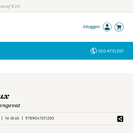
 vanaf €20
Inloggen
010-4731397
Personen
Trefwoorden
oux
mengevat
1e druk
9789047011200