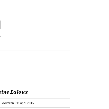
n
eine Laloux
n Looveren
16 april 2018