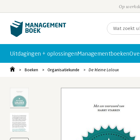
Op werkda
Uitdagingen + oplossingen
Managementboeken
Ove
Boeken
Organisatiekunde
De kleine Laloux