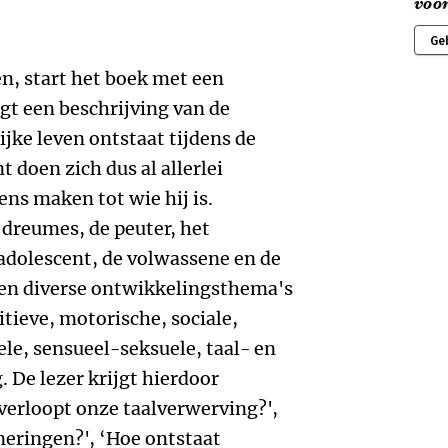
voor
Ge
en, start het boek met een
gt een beschrijving van de
jke leven ontstaat tijdens de
 doen zich dus al allerlei
ns maken tot wie hij is.
dreumes, de peuter, het
 adolescent, de volwassene en de
den diverse ontwikkelingsthema's
tieve, motorische, sociale,
le, sensueel-seksuele, taal- en
 De lezer krijgt hierdoor
verloopt onze taalverwerving?',
neringen?', ‘Hoe ontstaat