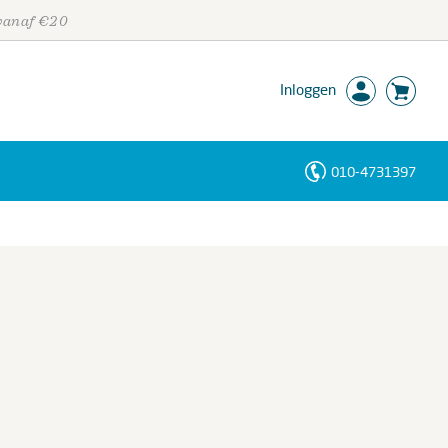
 vanaf €20
Inloggen
010-4731397
Personen
Trefwoorden