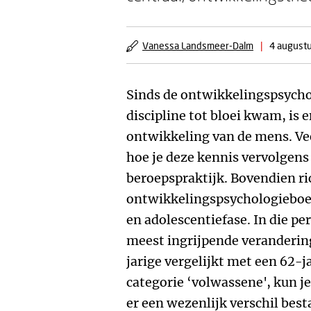
Vanessa Landsmeer-Dalm
|
4 august
Sinds de ontwikkelingspsycho
discipline tot bloei kwam, is e
ontwikkeling van de mens. Vee
hoe je deze kennis vervolgens
beroepspraktijk. Bovendien ri
ontwikkelingspsychologieboek
en adolescentiefase. In die p
meest ingrijpende verandering
jarige vergelijkt met een 62-j
categorie ‘volwassene', kun j
er een wezenlijk verschil bes