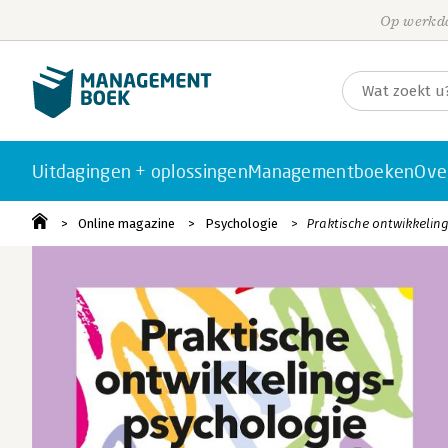
Op werkda
Uitdagingen + oplossingen
Managementboeken
Ove
Online magazine
Psychologie
Praktische ontwikkelin