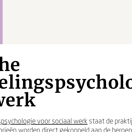
che
elingspsycholo
werk
spsychologie voor sociaal werk
staat de prakti
orieën worden direct gekoppeld aan de beroeps