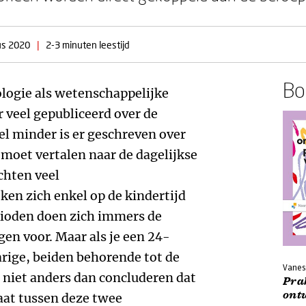
us 2020
|
2-3 minuten leestijd
Boe
logie als wetenschappelijke
r veel gepubliceerd over de
l minder is er geschreven over
 moet vertalen naar de dagelijkse
chten veel
en zich enkel op de kindertijd
erioden doen zich immers de
en voor. Maar als je een 24-
arige, beiden behorende tot de
Vanes
e niet anders dan concluderen dat
Pra
ont
taat tussen deze twee