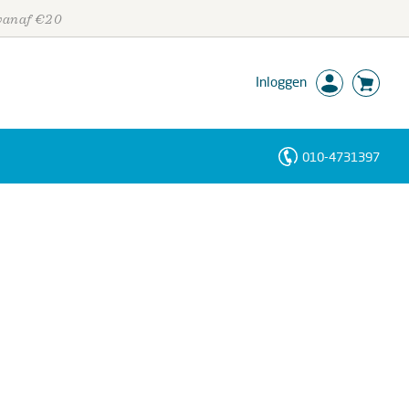
 vanaf €20
Inloggen
010-4731397
Personen
Trefwoorden