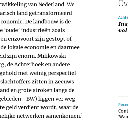
Ov
twikkeling van Nederland. We
grarisch land getransformeerd
Acht
economie. De landbouw is de
Ins
 ‘oude’ industrieën zoals
vol
n enzovoort zijn gestopt of
p de lokale economie en daarmee
eid zijn enorm. Milikowski
, de Achterhoek en andere
gehold met weinig perspectief
 slachtoffers zitten in Zeeuws-
and en grote stroken langs de
gebieden - BW) liggen ver weg
Recen
e geld verdient wordt, waar de
Cont
akelijke netwerken samenkomen.’
‘Waa