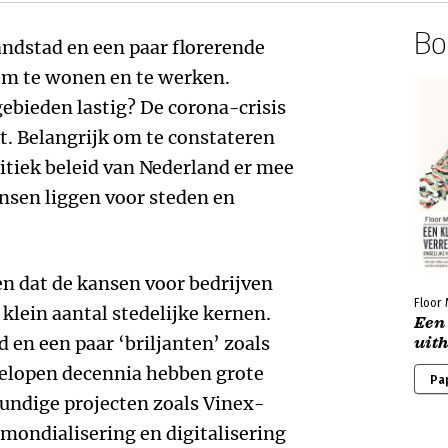
Boe
andstad en een paar florerende
 om te wonen en te werken.
gebieden lastig? De corona-crisis
kt. Belangrijk om te constateren
litiek beleid van Nederland er mee
nsen liggen voor steden en
n dat de kansen voor bedrijven
Floor 
klein aantal stedelijke kernen.
Een 
 en een paar ‘briljanten’ zoals
uit
elopen decennia hebben grote
Pa
undige projecten zoals Vinex-
mondialisering en digitalisering