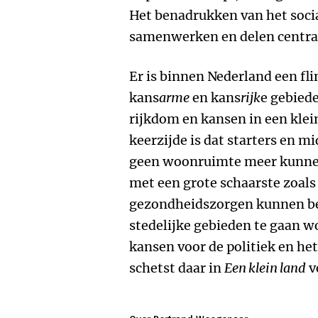
Het benadrukken van het soci
samenwerken en delen centraa
Er is binnen Nederland een fl
kans
arme
en kans
rijk
e gebied
rijkdom en kansen in een klein
keerzijde is dat starters en 
geen woonruimte meer kunnen
met een grote schaarste zoals
gezondheidszorgen kunnen bew
stedelijke gebieden te gaan w
kansen voor de politiek en het
schetst daar in
Een klein land
v