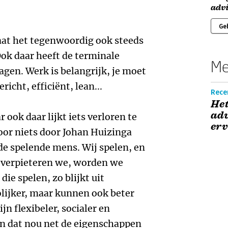
adv
Ge
gaat het tegenwoordig ook steeds
ok daar heeft de terminale
Me
agen. Werk is belangrijk, je moet
richt, efficiënt, lean...
Recen
Het
adv
 ook daar lijkt iets verloren te
erv
voor niets door Johan Huizinga
e spelende mens. Wij spelen, en
 verpieteren we, worden we
ie spelen, zo blijkt uit
olijker, maar kunnen ook beter
n flexibeler, socialer en
en dat nou net de eigenschappen