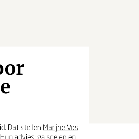
oor
te
s
d. Dat stellen
Marijne Vos
Hun advies: ga spelen en