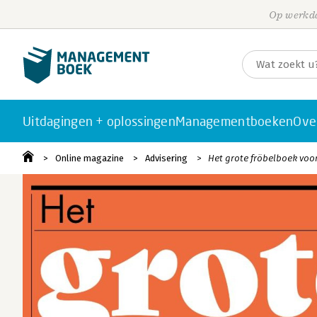
Op werkda
Uitdagingen + oplossingen
Managementboeken
Ove
Online magazine
Advisering
Het grote fröbelboek voor