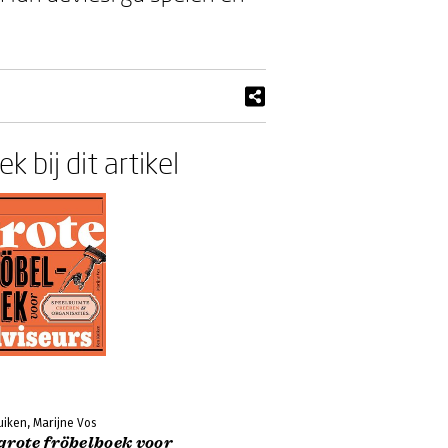
k bij dit artikel
iken, Marijne Vos
grote fröbelboek voor