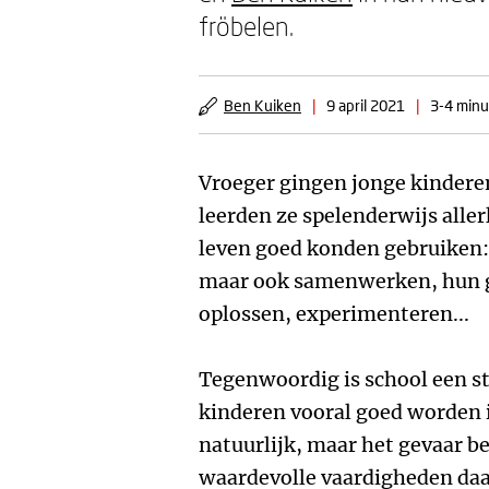
fröbelen.
Ben Kuiken
|
9 april 2021
|
3-4 minu
Vroeger gingen jonge kinderen
leerden ze spelenderwijs allerl
leven goed konden gebruiken:
maar ook samenwerken, hun ge
oplossen, experimenteren...
Tegenwoordig is school een s
kinderen vooral goed worden i
natuurlijk, maar het gevaar be
waardevolle vaardigheden da