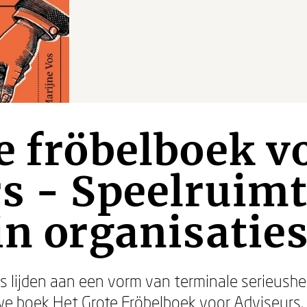
e fröbelboek v
s - Speelruim
in organisatie
s lijden aan een vorm van terminale serieushei
e boek Het Grote Fröbelboek voor Adviseurs. 