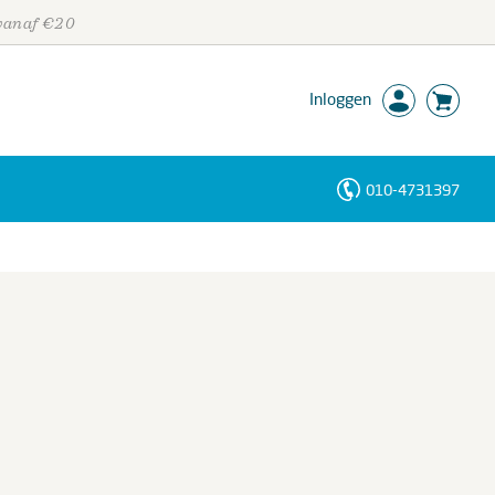
 vanaf €20
Inloggen
010-4731397
Personen
Trefwoorden