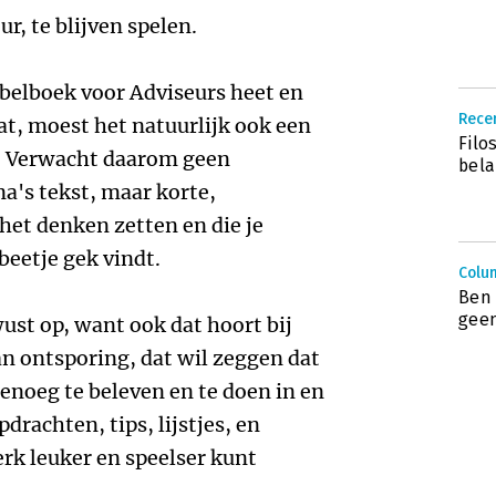
r, te blijven spelen.
belboek voor Adviseurs heet en
Recen
at, moest het natuurlijk ook een
Filo
n. Verwacht daarom geen
bela
a's tekst, maar korte,
 het denken zetten en die je
beetje gek vindt.
Colu
Ben 
gee
st op, want ook dat hoort bij
 van ontsporing, dat wil zeggen dat
 genoeg te beleven en te doen in en
pdrachten, tips, lijstjes, en
k leuker en speelser kunt