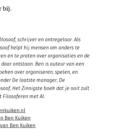
 bij.
ilosoof, schrijver en ontregelaar. Als
osoof helpt hij mensen om anders te
ken en te praten over organisaties en de
daar ontstaan. Ben is auteur van een
oeken over organiseren, spelen, en
ronder
De laatste manager
,
De
osoof
,
Het Zinnigste boek dat je ooit zult
nt
Filosoferen met AI
.
enkuiken.nl
an Ben Kuiken
s van Ben Kuiken