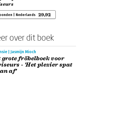
iseurs
29,92
bonden | Nederlands
er over dit boek
sie | Jasmijn Mioch
 grote fröbelboek voor
iseurs - 'Het plezier spat
an af'