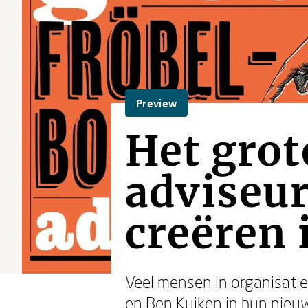
Preview
Het grot
adviseur
creëren 
Veel mensen in organisatie
en
Ben Kuiken
in hun nieuw