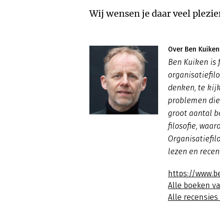
Wij wensen je daar veel plezier
Over Ben Kuiken
Ben Kuiken is f
organisatiefil
denken, te kij
problemen die 
groot aantal b
filosofie, waa
Organisatiefil
lezen
en rece
https://www.b
Alle boeken v
Alle recensie